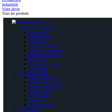
Votre devis
Tous les produits
Soudage
SOUDAGE ORBITAL
Générateurs
Têtes ouvertes
Têtes fermés
Tête tubes, plaques
Affuteuses, électrodes
Dresseuses de tubes
Cassette tête
Coquilles de serrage
Accessoires
TRADITIONNEL
Soudage TIG DC
Soudage TIG AC/DC
Soudage MIG MAG
Soudage ARC
Microplasma
Innershield
Découpe plasma
PLASTIQUE