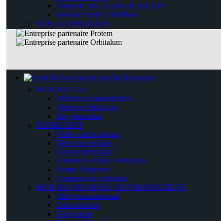
Lames de scie / Lames de scie GF+
Huile de coupe / lubrifiant
SCIE ALTERNATIVE
Contrôle & mesures
MESURE GAZ
Détendeurs manomètres
Détecteur Multi gaz
Oxygénomètre
INSPECTION
Vidéo endoscopique
Détecteur de fuite
Caméra thermique
Scanner de béton / Ferroscan
Pompe à épreuve
Compteur de particules
MESURE PHYSIQUE / ENVIRONNEMENT
Clé dynanomètrique
Extractomètre
Tachymètre