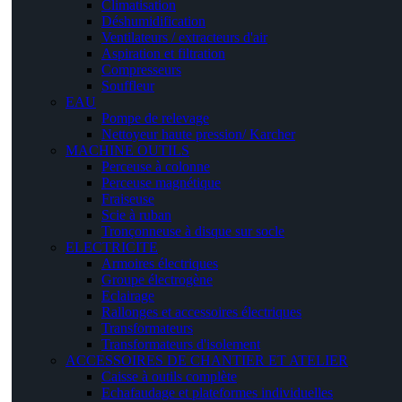
Climatisation
Déshumidification
Ventilateurs / extracteurs d'air
Aspiration et filtration
Compresseurs
Souffleur
EAU
Pompe de relevage
Nettoyeur haute pression/ Karcher
MACHINE OUTILS
Perceuse à colonne
Perceuse magnétique
Fraiseuse
Scie à ruban
Tronçonneuse à disque sur socle
ELECTRICITE
Armoires électriques
Groupe électrogène
Eclairage
Rallonges et accessoires électriques
Transformateurs
Transformateurs d'isolement
ACCESSOIRES DE CHANTIER ET ATELIER
Caisse à outils complète
Echafaudage et plateformes individuelles