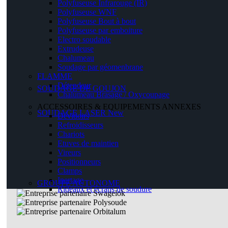
Polyfuseuse Infrarouge (IR)
Polyfuseuse WNF
Polyfuseuse Bout à bout
Polyfuseuse par emboiture
Electro soudable
Extrudeuse
Chalumeau
Soudage par géomenbrane
FLAMME
Détendeur
SOUDAGE DE GOUJON
Chalumeau Brasage / Oxycoupage
ACCESSOIRES & EQUIPEMENTS ANNEXES
SOUDAGE LASER
New
Dévidoirs
Refroidisseurs
Chariots
Etuves de maintien
Vireurs
Positionneurs
Clamps
Inertage
GROUPE AUTONOME
Rideaux et écrans de soudure