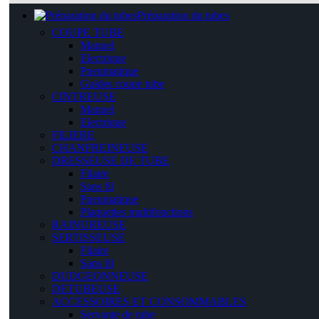
Préparation du tubes
COUPE TUBE
Manuel
Electrique
Pneumatique
Guides coupe tube
CINTREUSE
Manuel
Electrique
FILIERE
CHANFREINEUSE
DRESSEUSE DE TUBE
Filaire
Sans fil
Pneumatique
Plaquettes multifonctions
RAINUREUSE
SERTISSEUSE
Filaire
Sans fil
DUDGEONNEUSE
DETUBEUSE
ACCESSOIRES ET CONSOMMABLES
Servante de tube