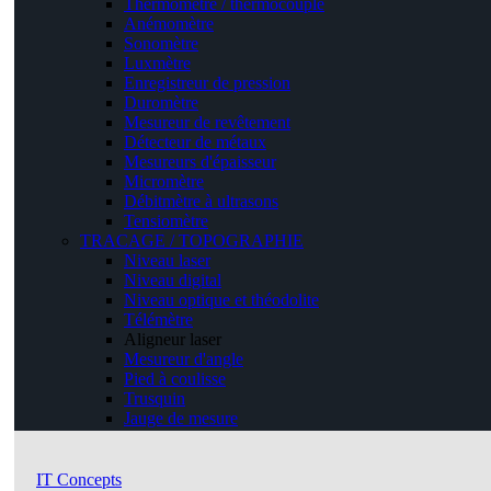
Thermomètre / thermocouple
Anémomètre
Sonomètre
Luxmètre
Enregistreur de pression
Duromètre
Mesureur de revêtement
Détecteur de métaux
Mesureurs d'épaisseur
Micromètre
Débitmètre à ultrasons
Tensiomètre
TRACAGE / TOPOGRAPHIE
Niveau laser
Niveau digital
Niveau optique et théodolite
Télémètre
Aligneur laser
Mesureur d'angle
Pied à coulisse
Trusquin
Jauge de mesure
IT Concepts