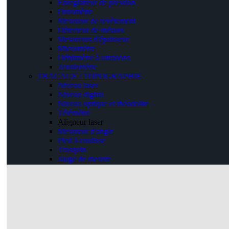
Enregistreur de pression
Duromètre
Mesureur de revêtement
Détecteur de métaux
Mesureurs d'épaisseur
Micromètre
Débitmètre à ultrasons
Tensiomètre
TRACAGE / TOPOGRAPHIE
Niveau laser
Niveau digital
Niveau optique et théodolite
Télémètre
Aligneur laser
Mesureur d'angle
Pied à coulisse
Trusquin
Jauge de mesure