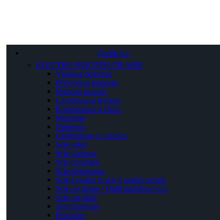
Outillages
ELECTRO PORTATIF FILAIRE
Visseuse perceuse
Perforateur burineur
Marteau piqueur
Carotteuse et foreuse
Boulonneuse à chocs
Meuleuse
Satineuse
Grignoteuse et cisailles
Scie sabre
Scie sauteuse
Scie circulaire
Scie plongeante
Scie à onglet et scie à onglet radiale
Scie oscillante / Outil multifonctions
Scie sur table
Tronçonneuse
Ponceuse