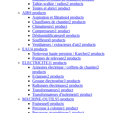
Talkie-walkie / radios
2 products
Tentes et abris
1 product
AIR
9 products
Aspiration et filtration
4 products
Chauffages de chantier
2 products
Climatiseurs
1 product
Compresseurs
1 product
Déshumidificateurs
0 products
Souffleurs
0 products
Ventilateurs / extracteurs d'air
2 products
EAU
4 products
Nettoyeur haute pression / Karcher
2 products
Pompes de relevage
2 products
ELECTRICITE
11 products
Armoires électrique / coffrets de chantier
2
products
Eclairage
2 products
Groupe électrogène
3 products
Rallonges électriques
2 products
Transformateurs
1 product
Transformateurs d'isolement
1 product
MACHINE-OUTILS
5 products
Fraiseuse
0 products
Perceuse à colonne
1 product
Perceuses magnétiques
1 product