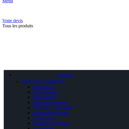
Menu
Votre devis
Tous les produits
Soudage
SOUDAGE ORBITAL
Générateurs
Têtes ouvertes
Têtes fermés
Tête tubes, plaques
Affuteuses, électrodes
Dresseuses de tubes
Cassette tête
Coquilles de serrage
Accessoires