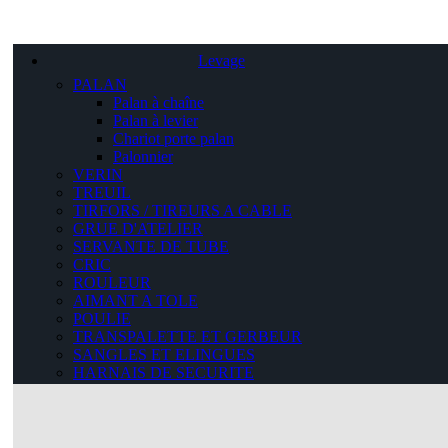
Levage
PALAN
Palan à chaîne
Palan à levier
Chariot porte palan
Palonnier
VERIN
TREUIL
TIRFORS / TIREURS A CABLE
GRUE D'ATELIER
SERVANTE DE TUBE
CRIC
ROULEUR
AIMANT A TOLE
POULIE
TRANSPALETTE ET GERBEUR
SANGLES ET ELINGUES
HARNAIS DE SECURITE