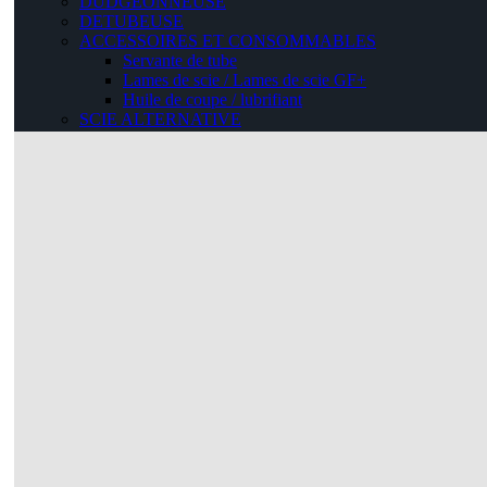
DUDGEONNEUSE
DETUBEUSE
ACCESSOIRES ET CONSOMMABLES
Servante de tube
Lames de scie / Lames de scie GF+
Huile de coupe / lubrifiant
SCIE ALTERNATIVE