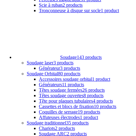
Scie à ruban
2 products
Tronçonneuse à disque sur socle
1 product
Soudage
143 products
Soudage laser
3 products
Générateur
3 products
Soudage Orbital
80 products
Accessoires soudage orbital
1 product
Générateurs
11 products
Têtes soudage fermées
26 products
Têtes soudage ouvertes
8 products
Tête pour plaques tubulaires
4 products
Cassettes et blocs de fixation
10 products
Coquilles de serrage
19 products
Affuteuses électrodes
1 product
Soudage traditionnel
35 products
Chariots
2 products
Soudage ARC
2 products