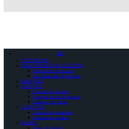
EPI
VETEMENTS
CHAUSSURES DE SECURITE
Chaussures de sécurité
Sur-chaussures de sécurité
MASQUES
CASQUES
Casques de chantier
Casques travail en hauteur
Casques anti-bruits
LUNETTES
Lunettes de protection
Lunettes de soudeur
GANTS
Gants de soudeur