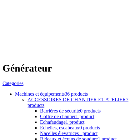
Générateur
Categories
Machines et équipements
36 products
ACCESSOIRES DE CHANTIER ET ATELIER
7
products
Barrières de sécurité
0 products
Coffre de chantier
1 product
Echafaudage
1 product
Echelles, escabeaux
0 products
Nacelles élevatrices
1 product
Rideaux et écrans de soudure
1 product