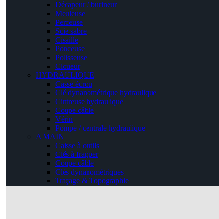
Décapeur / burineur
Meuleuse
Perceuse
Scie sabre
Cisaille
Ponceuse
Polisseuse
Cloueur
HYDRAULIQUE
Casse écrou
Clé dynanométrique hydraulique
Cintreuse hydraulique
Coupe câble
Vérin
Pompe / centrale hydraulique
A MAIN
Caisse à outils
Clés à frapper
Coupe câble
Clés dynanométriques
Traçage & Topographie