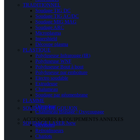
TRADITIONNEL
Soudage TIG DC
Soudage TIG AC/DC
Soudage MIG MAG
Soudage ARC
Microplasma
Innershield
Découpe plasma
PLASTIQUE
Polyfuseuse Infrarouge (IR)
Polyfuseuse WNF
Polyfuseuse Bout à bout
Polyfuseuse par emboiture
Electro soudable
Extrudeuse
Chalumeau
Soudage par géomenbrane
FLAMME
Détendeur
SOUDAGE DE GOUJON
Chalumeau Brasage / Oxycoupage
ACCESSOIRES & EQUIPEMENTS ANNEXES
SOUDAGE LASER
New
Dévidoirs
Refroidisseurs
Chariots