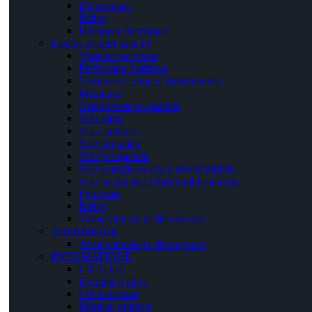
Défonceuse
Rabot
Décapeur thermique
Electro portatif sans fil
Visseuse perceuse
Perforateur burineur
Visseuses à choc et boulonneuse
Meuleuse
Grignoteuse et cisailles
Scie sabre
Scie sauteuse
Scie circulaire
Scie plongeante
Scie à onglet et scie à onglet radiale
Scie oscillante / Outil multifonctions
Ponceuse
Rabot
Tronçonneuse et découpeuse
THERMIQUE
Tronçonneuse et découpeuse
PNEUMATIQUE
Clé à choc
Douilles à choc
Clé à cliquets
Marteau piqueur