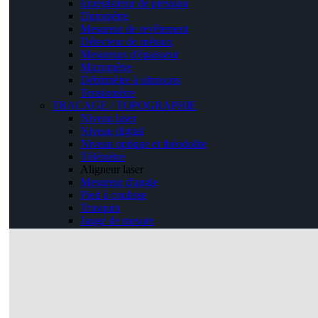
Enregistreur de pression
Duromètre
Mesureur de revêtement
Détecteur de métaux
Mesureurs d'épaisseur
Micromètre
Débitmètre à ultrasons
Tensiomètre
TRACAGE / TOPOGRAPHIE
Niveau laser
Niveau digital
Niveau optique et théodolite
Télémètre
Aligneur laser
Mesureur d'angle
Pied à coulisse
Trusquin
Jauge de mesure