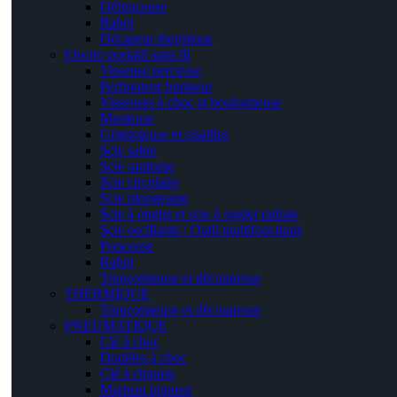
Défonceuse
Rabot
Décapeur thermique
Electro portatif sans fil
Visseuse perceuse
Perforateur burineur
Visseuses à choc et boulonneuse
Meuleuse
Grignoteuse et cisailles
Scie sabre
Scie sauteuse
Scie circulaire
Scie plongeante
Scie à onglet et scie à onglet radiale
Scie oscillante / Outil multifonctions
Ponceuse
Rabot
Tronçonneuse et découpeuse
THERMIQUE
Tronçonneuse et découpeuse
PNEUMATIQUE
Clé à choc
Douilles à choc
Clé à cliquets
Marteau piqueur