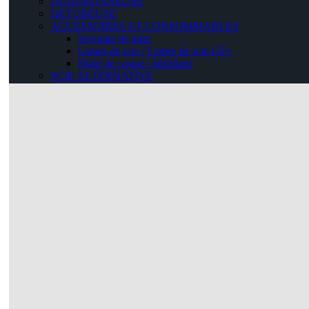
DUDGEONNEUSE
DETUBEUSE
ACCESSOIRES ET CONSOMMABLES
Servante de tube
Lames de scie / Lames de scie GF+
Huile de coupe / lubrifiant
SCIE ALTERNATIVE