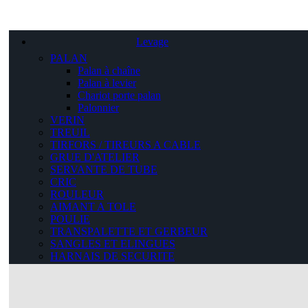
Levage
PALAN
Palan à chaîne
Palan à levier
Chariot porte palan
Palonnier
VERIN
TREUIL
TIRFORS / TIREURS A CABLE
GRUE D'ATELIER
SERVANTE DE TUBE
CRIC
ROULEUR
AIMANT A TOLE
POULIE
TRANSPALETTE ET GERBEUR
SANGLES ET ELINGUES
HARNAIS DE SECURITE