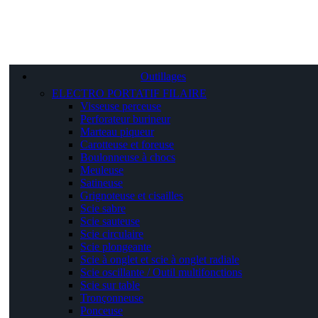
Outillages
ELECTRO PORTATIF FILAIRE
Visseuse perceuse
Perforateur burineur
Marteau piqueur
Carotteuse et foreuse
Boulonneuse à chocs
Meuleuse
Satineuse
Grignoteuse et cisailles
Scie sabre
Scie sauteuse
Scie circulaire
Scie plongeante
Scie à onglet et scie à onglet radiale
Scie oscillante / Outil multifonctions
Scie sur table
Tronçonneuse
Ponceuse