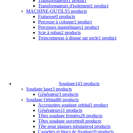
Transformateurs
1 product
Transformateurs d'isolement
1 product
MACHINE-OUTILS
5 products
Fraiseuse
0 products
Perceuse à colonne
1 product
Perceuses magnétiques
1 product
Scie à ruban
2 products
Tronçonneuse à disque sur socle
1 product
Soudage
143 products
Soudage laser
3 products
Générateur
3 products
Soudage Orbital
80 products
Accessoires soudage orbital
1 product
Générateurs
11 products
Têtes soudage fermées
26 products
Têtes soudage ouvertes
8 products
Tête pour plaques tubulaires
4 products
Cassettes et blocs de fixation
10 products