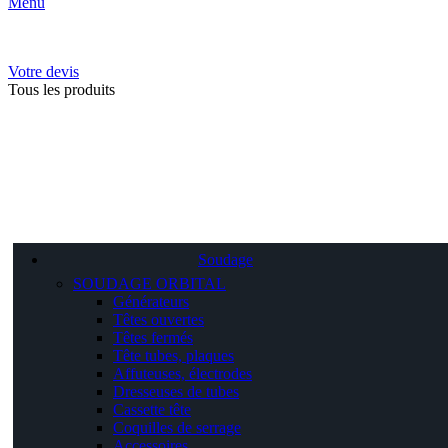
Menu
Votre devis
Tous les produits
Soudage
SOUDAGE ORBITAL
Générateurs
Têtes ouvertes
Têtes fermés
Tête tubes, plaques
Affuteuses, électrodes
Dresseuses de tubes
Cassette tête
Coquilles de serrage
Accessoires