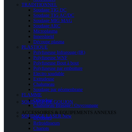
TRADITIONNEL
Soudage TIG DC
Soudage TIG AC/DC
Soudage MIG MAG
Soudage ARC
Microplasma
Innershield
Découpe plasma
PLASTIQUE
Polyfuseuse Infrarouge (IR)
Polyfuseuse WNF
Polyfuseuse Bout à bout
Polyfuseuse par emboiture
Electro soudable
Extrudeuse
Chalumeau
Soudage par géomenbrane
FLAMME
Détendeur
SOUDAGE DE GOUJON
Chalumeau Brasage / Oxycoupage
ACCESSOIRES & EQUIPEMENTS ANNEXES
SOUDAGE LASER
New
Dévidoirs
Refroidisseurs
Chariots