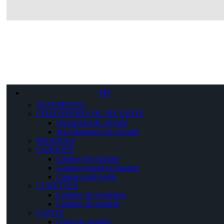
EPI
VETEMENTS
CHAUSSURES DE SECURITE
Chaussures de sécurité
Sur-chaussures de sécurité
MASQUES
CASQUES
Casques de chantier
Casques travail en hauteur
Casques anti-bruits
LUNETTES
Lunettes de protection
Lunettes de soudeur
GANTS
Gants de soudeur