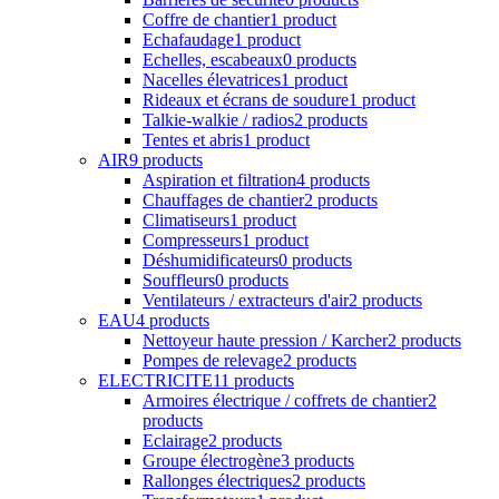
Coffre de chantier
1 product
Echafaudage
1 product
Echelles, escabeaux
0 products
Nacelles élevatrices
1 product
Rideaux et écrans de soudure
1 product
Talkie-walkie / radios
2 products
Tentes et abris
1 product
AIR
9 products
Aspiration et filtration
4 products
Chauffages de chantier
2 products
Climatiseurs
1 product
Compresseurs
1 product
Déshumidificateurs
0 products
Souffleurs
0 products
Ventilateurs / extracteurs d'air
2 products
EAU
4 products
Nettoyeur haute pression / Karcher
2 products
Pompes de relevage
2 products
ELECTRICITE
11 products
Armoires électrique / coffrets de chantier
2
products
Eclairage
2 products
Groupe électrogène
3 products
Rallonges électriques
2 products