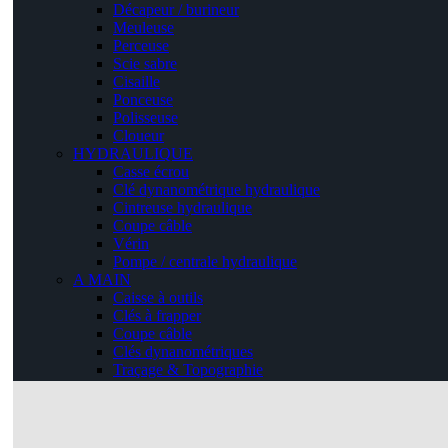
Décapeur / burineur
Meuleuse
Perceuse
Scie sabre
Cisaille
Ponceuse
Polisseuse
Cloueur
HYDRAULIQUE
Casse écrou
Clé dynanométrique hydraulique
Cintreuse hydraulique
Coupe câble
Vérin
Pompe / centrale hydraulique
A MAIN
Caisse à outils
Clés à frapper
Coupe câble
Clés dynanométriques
Traçage & Topographie