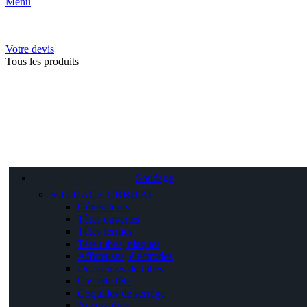
Menu
Votre devis
Tous les produits
Soudage
SOUDAGE ORBITAL
Générateurs
Têtes ouvertes
Têtes fermés
Tête tubes, plaques
Affuteuses, électrodes
Dresseuses de tubes
Cassette tête
Coquilles de serrage
Accessoires