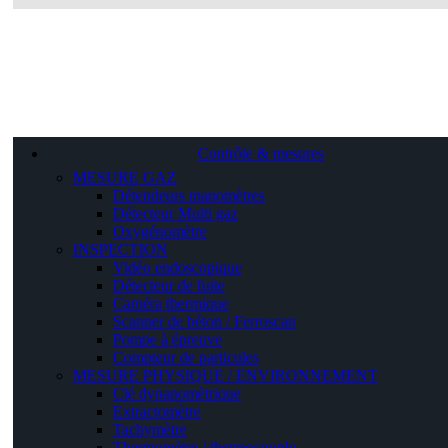
Contrôle & mesures
MESURE GAZ
Détendeurs manomètres
Détecteur Multi gaz
Oxygénomètre
INSPECTION
Vidéo endoscopique
Détecteur de fuite
Caméra thermique
Scanner de béton / Ferroscan
Pompe à épreuve
Compteur de particules
MESURE PHYSIQUE / ENVIRONNEMENT
Clé dynanomètrique
Extractomètre
Tachymètre
Thermomètre / thermocouple