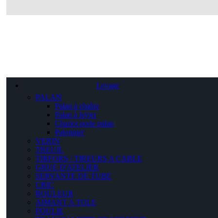
Levage
PALAN
Palan à chaîne
Palan à levier
Chariot porte palan
Palonnier
VERIN
TREUIL
TIRFORS / TIREURS A CABLE
GRUE D'ATELIER
SERVANTE DE TUBE
CRIC
ROULEUR
AIMANT A TOLE
POULIE