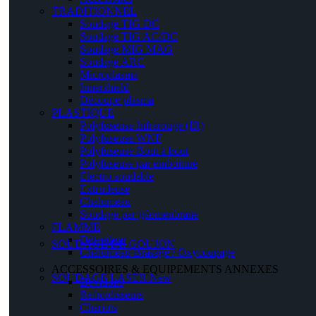
TRADITIONNEL
Soudage TIG DC
Soudage TIG AC/DC
Soudage MIG MAG
Soudage ARC
Microplasma
Innershield
Découpe plasma
PLASTIQUE
Polyfuseuse Infrarouge (IR)
Polyfuseuse WNF
Polyfuseuse Bout à bout
Polyfuseuse par emboiture
Electro soudable
Extrudeuse
Chalumeau
Soudage par géomenbrane
FLAMME
Détendeur
SOUDAGE DE GOUJON
Chalumeau Brasage / Oxycoupage
ACCESSOIRES & EQUIPEMENTS ANNEXES
SOUDAGE LASER
New
Dévidoirs
Refroidisseurs
Chariots