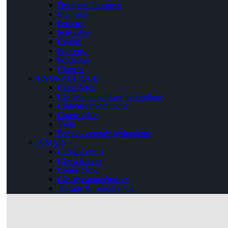
Décapeur / burineur
Meuleuse
Perceuse
Scie sabre
Cisaille
Ponceuse
Polisseuse
Cloueur
HYDRAULIQUE
Casse écrou
Clé dynanométrique hydraulique
Cintreuse hydraulique
Coupe câble
Vérin
Pompe / centrale hydraulique
A MAIN
Caisse à outils
Clés à frapper
Coupe câble
Clés dynanométriques
Traçage & Topographie