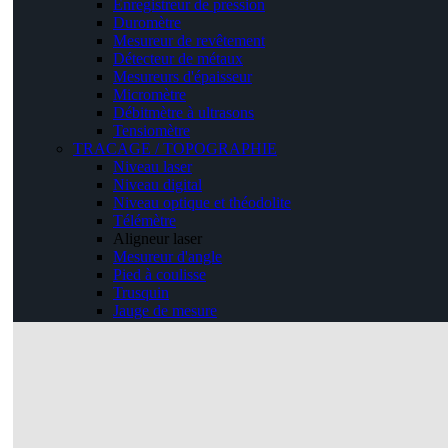
Enregistreur de pression
Duromètre
Mesureur de revêtement
Détecteur de métaux
Mesureurs d'épaisseur
Micromètre
Débitmètre à ultrasons
Tensiomètre
TRACAGE / TOPOGRAPHIE
Niveau laser
Niveau digital
Niveau optique et théodolite
Télémètre
Aligneur laser
Mesureur d'angle
Pied à coulisse
Trusquin
Jauge de mesure