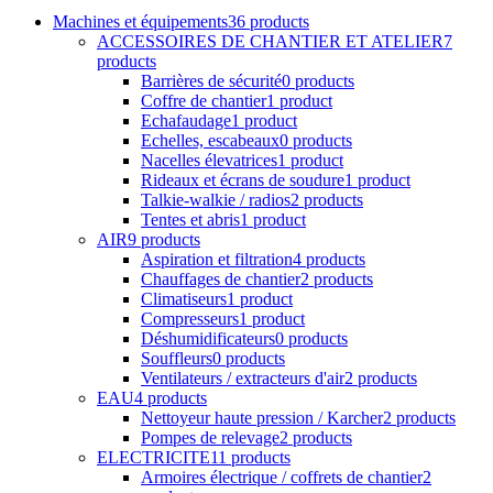
Machines et équipements
36 products
ACCESSOIRES DE CHANTIER ET ATELIER
7
products
Barrières de sécurité
0 products
Coffre de chantier
1 product
Echafaudage
1 product
Echelles, escabeaux
0 products
Nacelles élevatrices
1 product
Rideaux et écrans de soudure
1 product
Talkie-walkie / radios
2 products
Tentes et abris
1 product
AIR
9 products
Aspiration et filtration
4 products
Chauffages de chantier
2 products
Climatiseurs
1 product
Compresseurs
1 product
Déshumidificateurs
0 products
Souffleurs
0 products
Ventilateurs / extracteurs d'air
2 products
EAU
4 products
Nettoyeur haute pression / Karcher
2 products
Pompes de relevage
2 products
ELECTRICITE
11 products
Armoires électrique / coffrets de chantier
2