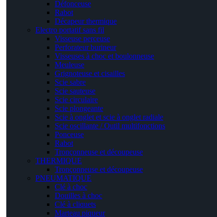
Défonceuse
Rabot
Décapeur thermique
Electro portatif sans fil
Visseuse perceuse
Perforateur burineur
Visseuses à choc et boulonneuse
Meuleuse
Grignoteuse et cisailles
Scie sabre
Scie sauteuse
Scie circulaire
Scie plongeante
Scie à onglet et scie à onglet radiale
Scie oscillante / Outil multifonctions
Ponceuse
Rabot
Tronçonneuse et découpeuse
THERMIQUE
Tronçonneuse et découpeuse
PNEUMATIQUE
Clé à choc
Douilles à choc
Clé à cliquets
Marteau piqueur