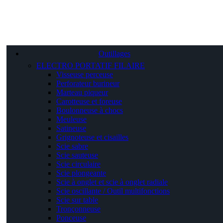
Outillages
ELECTRO PORTATIF FILAIRE
Visseuse perceuse
Perforateur burineur
Marteau piqueur
Carotteuse et foreuse
Boulonneuse à chocs
Meuleuse
Satineuse
Grignoteuse et cisailles
Scie sabre
Scie sauteuse
Scie circulaire
Scie plongeante
Scie à onglet et scie à onglet radiale
Scie oscillante / Outil multifonctions
Scie sur table
Tronçonneuse
Ponceuse