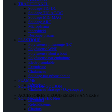
TRADITIONNEL
Soudage TIG DC
Soudage TIG AC/DC
Soudage MIG MAG
Soudage ARC
Microplasma
Innershield
Découpe plasma
PLASTIQUE
Polyfuseuse Infrarouge (IR)
Polyfuseuse WNF
Polyfuseuse Bout à bout
Polyfuseuse par emboiture
Electro soudable
Extrudeuse
Chalumeau
Soudage par géomenbrane
FLAMME
Détendeur
SOUDAGE DE GOUJON
Chalumeau Brasage / Oxycoupage
ACCESSOIRES & EQUIPEMENTS ANNEXES
SOUDAGE LASER
New
Dévidoirs
Refroidisseurs
Chariots