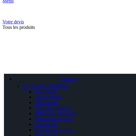
Menu
Votre devis
Tous les produits
Soudage
SOUDAGE ORBITAL
Générateurs
Têtes ouvertes
Têtes fermés
Tête tubes, plaques
Affuteuses, électrodes
Dresseuses de tubes
Cassette tête
Coquilles de serrage
Accessoires