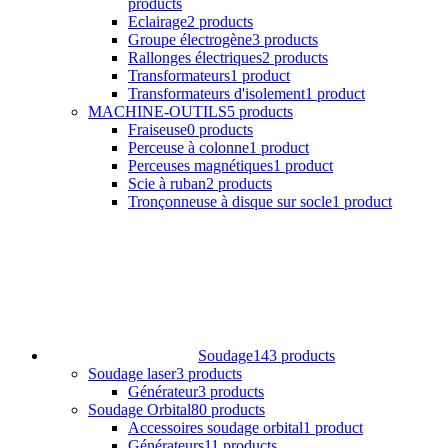
products
Eclairage
2 products
Groupe électrogène
3 products
Rallonges électriques
2 products
Transformateurs
1 product
Transformateurs d'isolement
1 product
MACHINE-OUTILS
5 products
Fraiseuse
0 products
Perceuse à colonne
1 product
Perceuses magnétiques
1 product
Scie à ruban
2 products
Tronçonneuse à disque sur socle
1 product
Soudage
143 products
Soudage laser
3 products
Générateur
3 products
Soudage Orbital
80 products
Accessoires soudage orbital
1 product
Générateurs
11 products