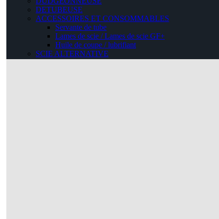
DUDGEONNEUSE
DETUBEUSE
ACCESSOIRES ET CONSOMMABLES
Servante de tube
Lames de scie / Lames de scie GF+
Huile de coupe / lubrifiant
SCIE ALTERNATIVE