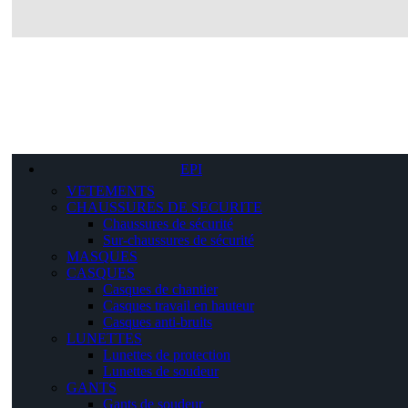
EPI
VETEMENTS
CHAUSSURES DE SECURITE
Chaussures de sécurité
Sur-chaussures de sécurité
MASQUES
CASQUES
Casques de chantier
Casques travail en hauteur
Casques anti-bruits
LUNETTES
Lunettes de protection
Lunettes de soudeur
GANTS
Gants de soudeur