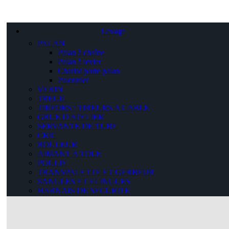
Levage
PALAN
Palan à chaîne
Palan à levier
Chariot porte palan
Palonnier
VERIN
TREUIL
TIRFORS / TIREURS A CABLE
GRUE D'ATELIER
SERVANTE DE TUBE
CRIC
ROULEUR
AIMANT A TOLE
POULIE
TRANSPALETTE ET GERBEUR
SANGLES ET ELINGUES
HARNAIS DE SECURITE