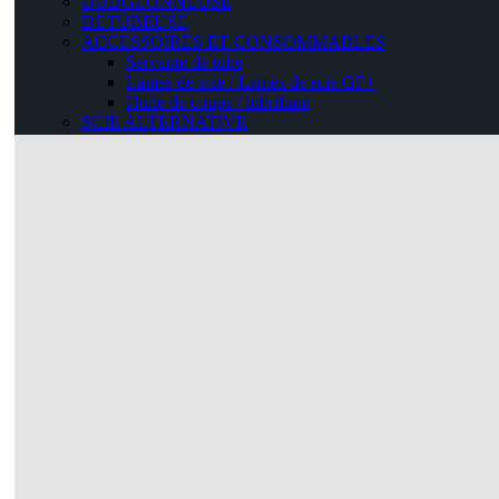
DUDGEONNEUSE
DETUBEUSE
ACCESSOIRES ET CONSOMMABLES
Servante de tube
Lames de scie / Lames de scie GF+
Huile de coupe / lubrifiant
SCIE ALTERNATIVE