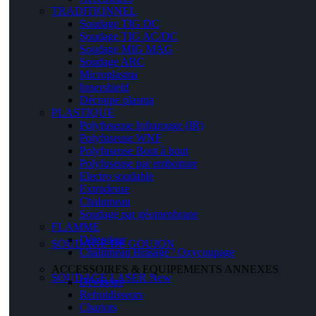
TRADITIONNEL
Soudage TIG DC
Soudage TIG AC/DC
Soudage MIG MAG
Soudage ARC
Microplasma
Innershield
Découpe plasma
PLASTIQUE
Polyfuseuse Infrarouge (IR)
Polyfuseuse WNF
Polyfuseuse Bout à bout
Polyfuseuse par emboiture
Electro soudable
Extrudeuse
Chalumeau
Soudage par géomenbrane
FLAMME
Détendeur
SOUDAGE DE GOUJON
Chalumeau Brasage / Oxycoupage
ACCESSOIRES & EQUIPEMENTS ANNEXES
SOUDAGE LASER
New
Dévidoirs
Refroidisseurs
Chariots