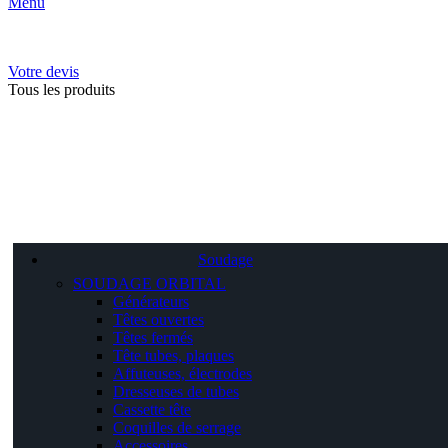
Menu
Votre devis
Tous les produits
Soudage
SOUDAGE ORBITAL
Générateurs
Têtes ouvertes
Têtes fermés
Tête tubes, plaques
Affuteuses, électrodes
Dresseuses de tubes
Cassette tête
Coquilles de serrage
Accessoires