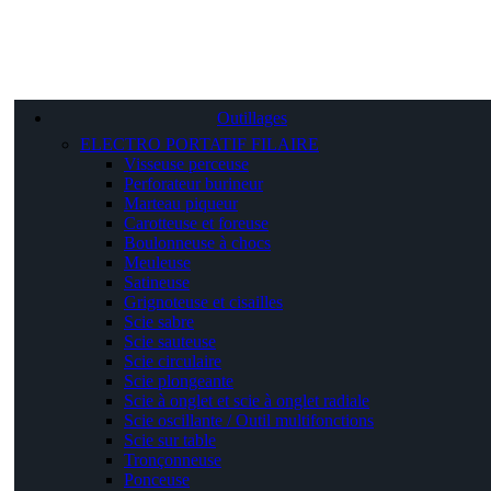
Outillages
ELECTRO PORTATIF FILAIRE
Visseuse perceuse
Perforateur burineur
Marteau piqueur
Carotteuse et foreuse
Boulonneuse à chocs
Meuleuse
Satineuse
Grignoteuse et cisailles
Scie sabre
Scie sauteuse
Scie circulaire
Scie plongeante
Scie à onglet et scie à onglet radiale
Scie oscillante / Outil multifonctions
Scie sur table
Tronçonneuse
Ponceuse