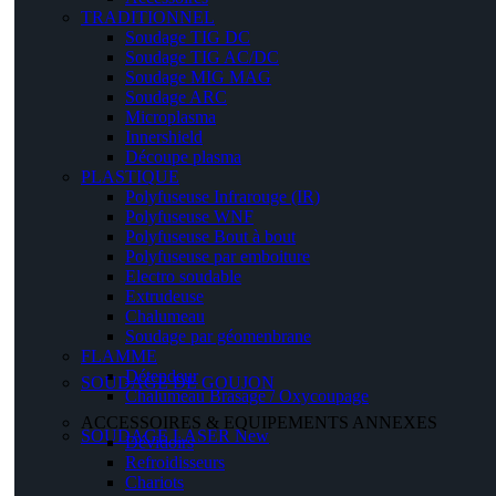
TRADITIONNEL
Soudage TIG DC
Soudage TIG AC/DC
Soudage MIG MAG
Soudage ARC
Microplasma
Innershield
Découpe plasma
PLASTIQUE
Polyfuseuse Infrarouge (IR)
Polyfuseuse WNF
Polyfuseuse Bout à bout
Polyfuseuse par emboiture
Electro soudable
Extrudeuse
Chalumeau
Soudage par géomenbrane
FLAMME
Détendeur
SOUDAGE DE GOUJON
Chalumeau Brasage / Oxycoupage
ACCESSOIRES & EQUIPEMENTS ANNEXES
SOUDAGE LASER
New
Dévidoirs
Refroidisseurs
Chariots