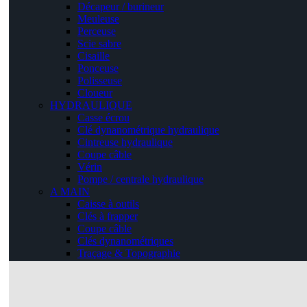
Décapeur / burineur
Meuleuse
Perceuse
Scie sabre
Cisaille
Ponceuse
Polisseuse
Cloueur
HYDRAULIQUE
Casse écrou
Clé dynanométrique hydraulique
Cintreuse hydraulique
Coupe câble
Vérin
Pompe / centrale hydraulique
A MAIN
Caisse à outils
Clés à frapper
Coupe câble
Clés dynanométriques
Traçage & Topographie