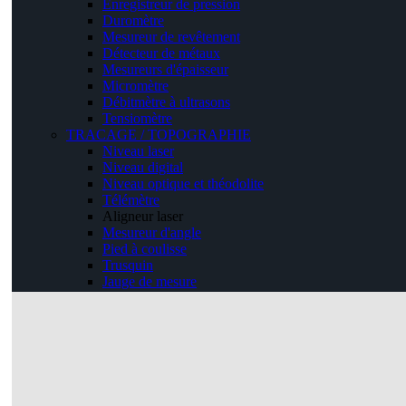
Enregistreur de pression
Duromètre
Mesureur de revêtement
Détecteur de métaux
Mesureurs d'épaisseur
Micromètre
Débitmètre à ultrasons
Tensiomètre
TRACAGE / TOPOGRAPHIE
Niveau laser
Niveau digital
Niveau optique et théodolite
Télémètre
Aligneur laser
Mesureur d'angle
Pied à coulisse
Trusquin
Jauge de mesure