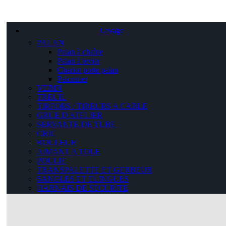
Levage
PALAN
Palan à chaîne
Palan à levier
Chariot porte palan
Palonnier
VERIN
TREUIL
TIRFORS / TIREURS A CABLE
GRUE D'ATELIER
SERVANTE DE TUBE
CRIC
ROULEUR
AIMANT A TOLE
POULIE
TRANSPALETTE ET GERBEUR
SANGLES ET ELINGUES
HARNAIS DE SECURITE