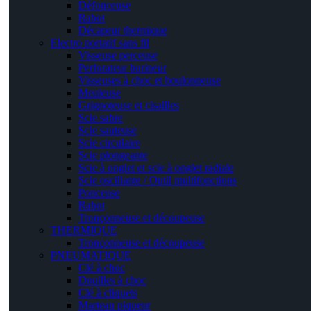
Défonceuse
Rabot
Décapeur thermique
Electro portatif sans fil
Visseuse perceuse
Perforateur burineur
Visseuses à choc et boulonneuse
Meuleuse
Grignoteuse et cisailles
Scie sabre
Scie sauteuse
Scie circulaire
Scie plongeante
Scie à onglet et scie à onglet radiale
Scie oscillante / Outil multifonctions
Ponceuse
Rabot
Tronçonneuse et découpeuse
THERMIQUE
Tronçonneuse et découpeuse
PNEUMATIQUE
Clé à choc
Douilles à choc
Clé à cliquets
Marteau piqueur