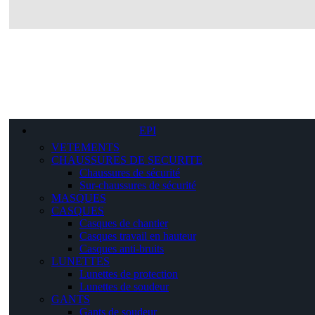
EPI
VETEMENTS
CHAUSSURES DE SECURITE
Chaussures de sécurité
Sur-chaussures de sécurité
MASQUES
CASQUES
Casques de chantier
Casques travail en hauteur
Casques anti-bruits
LUNETTES
Lunettes de protection
Lunettes de soudeur
GANTS
Gants de soudeur