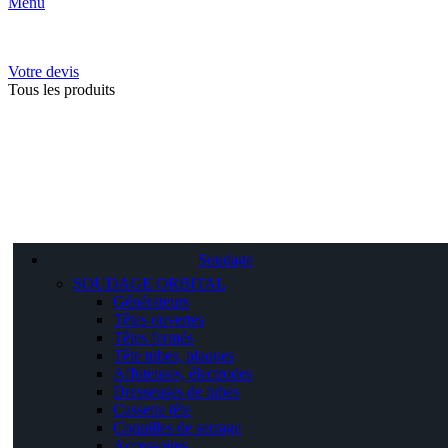
Menu
Votre devis
Tous les produits
Soudage
SOUDAGE ORBITAL
Générateurs
Têtes ouvertes
Têtes fermés
Tête tubes, plaques
Affuteuses, électrodes
Dresseuses de tubes
Cassette tête
Coquilles de serrage
Accessoires