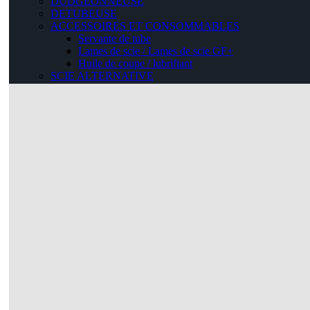
DUDGEONNEUSE
DETUBEUSE
ACCESSOIRES ET CONSOMMABLES
Servante de tube
Lames de scie / Lames de scie GF+
Huile de coupe / lubrifiant
SCIE ALTERNATIVE