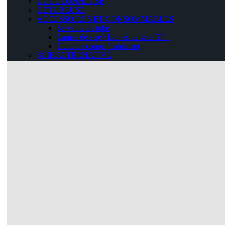
DUDGEONNEUSE
DETUBEUSE
ACCESSOIRES ET CONSOMMABLES
Servante de tube
Lames de scie / Lames de scie GF+
Huile de coupe / lubrifiant
SCIE ALTERNATIVE