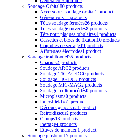
Générateur
3 products
Soudage Orbital
80 products
Accessoires soudage orbital
1 product
Générateurs
11 products
Têtes soudage fermées
26 products
Têtes soudage ouvertes
8 products
Tête pour plaques tubulaires
4 products
Cassettes et blocs de fixation
10 products
Coquilles de serrage
19 products
Affuteuses électrodes
1 product
Soudage traditionnel
35 products
Chariots
2 products
Soudage ARC
2 products
Soudage TIC AC/DC
0 products
Soudage TIG DC
7 products
Soudage MIG/MAG
2 products
Soudage multiprocédés
0 products
Microplasma
0 products
Innershield ©
1 product
Découpage plasma
1 product
Refroidisseur
2 products
Clamps
13 products
Inertage
4 products
Etuves de maintien
1 product
Soudage plastique
15 products