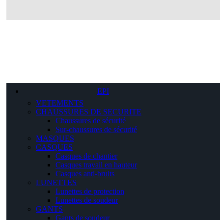
EPI
VETEMENTS
CHAUSSURES DE SECURITE
Chaussures de sécurité
Sur-chaussures de sécurité
MASQUES
CASQUES
Casques de chantier
Casques travail en hauteur
Casques anti-bruits
LUNETTES
Lunettes de protection
Lunettes de soudeur
GANTS
Gants de soudeur