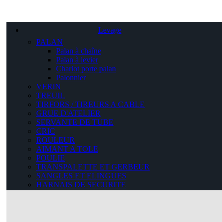
Levage
PALAN
Palan à chaîne
Palan à levier
Chariot porte palan
Palonnier
VERIN
TREUIL
TIRFORS / TIREURS A CABLE
GRUE D'ATELIER
SERVANTE DE TUBE
CRIC
ROULEUR
AIMANT A TOLE
POULIE
TRANSPALETTE ET GERBEUR
SANGLES ET ELINGUES
HARNAIS DE SECURITE