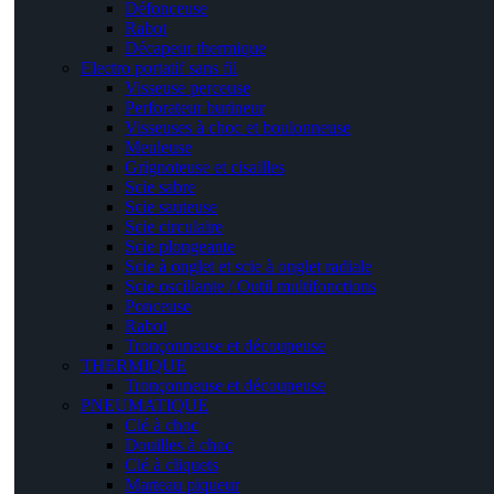
Défonceuse
Rabot
Décapeur thermique
Electro portatif sans fil
Visseuse perceuse
Perforateur burineur
Visseuses à choc et boulonneuse
Meuleuse
Grignoteuse et cisailles
Scie sabre
Scie sauteuse
Scie circulaire
Scie plongeante
Scie à onglet et scie à onglet radiale
Scie oscillante / Outil multifonctions
Ponceuse
Rabot
Tronçonneuse et découpeuse
THERMIQUE
Tronçonneuse et découpeuse
PNEUMATIQUE
Clé à choc
Douilles à choc
Clé à cliquets
Marteau piqueur