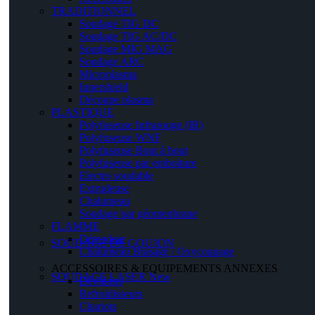
TRADITIONNEL
Soudage TIG DC
Soudage TIG AC/DC
Soudage MIG MAG
Soudage ARC
Microplasma
Innershield
Découpe plasma
PLASTIQUE
Polyfuseuse Infrarouge (IR)
Polyfuseuse WNF
Polyfuseuse Bout à bout
Polyfuseuse par emboiture
Electro soudable
Extrudeuse
Chalumeau
Soudage par géomenbrane
FLAMME
Détendeur
SOUDAGE DE GOUJON
Chalumeau Brasage / Oxycoupage
ACCESSOIRES & EQUIPEMENTS ANNEXES
SOUDAGE LASER
New
Dévidoirs
Refroidisseurs
Chariots