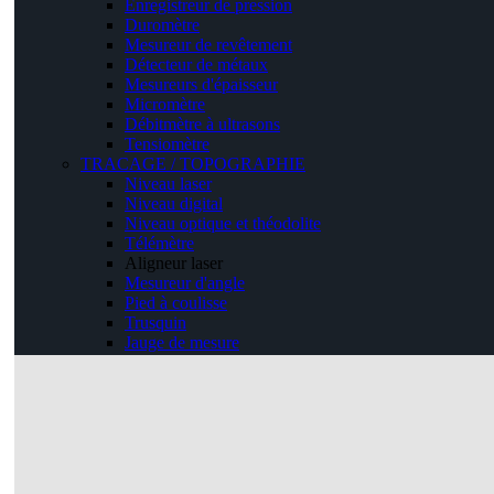
Enregistreur de pression
Duromètre
Mesureur de revêtement
Détecteur de métaux
Mesureurs d'épaisseur
Micromètre
Débitmètre à ultrasons
Tensiomètre
TRACAGE / TOPOGRAPHIE
Niveau laser
Niveau digital
Niveau optique et théodolite
Télémètre
Aligneur laser
Mesureur d'angle
Pied à coulisse
Trusquin
Jauge de mesure