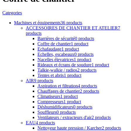
Categories
Machines et équipements
36 products
ACCESSOIRES DE CHANTIER ET ATELIER
7
products
Barrières de sécurité
0 products
Coffre de chantier
1 product
Echafaudage
1 product
Echelles, escabeaux
0 products
Nacelles élevatrices
1 product
Rideaux et écrans de soudure
1 product
Talkie-walkie / radios
2 products
Tentes et abris
1 product
AIR
9 products
Aspiration et filtration
4 products
Chauffages de chantier
2 products
Climatiseurs
1 product
Compresseurs
1 product
Déshumidificateurs
0 products
Souffleurs
0 products
Ventilateurs / extracteurs d'air
2 products
EAU
4 products
Nettoyeur haute pression / Karcher
2 products