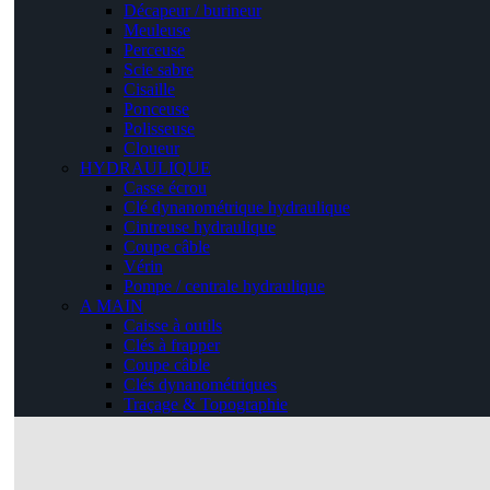
Décapeur / burineur
Meuleuse
Perceuse
Scie sabre
Cisaille
Ponceuse
Polisseuse
Cloueur
HYDRAULIQUE
Casse écrou
Clé dynanométrique hydraulique
Cintreuse hydraulique
Coupe câble
Vérin
Pompe / centrale hydraulique
A MAIN
Caisse à outils
Clés à frapper
Coupe câble
Clés dynanométriques
Traçage & Topographie