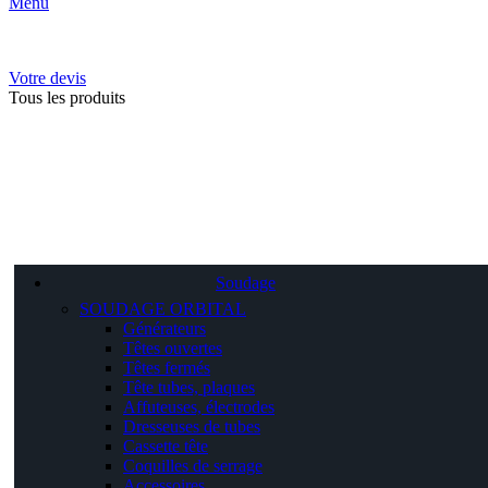
Menu
Votre devis
Tous les produits
Soudage
SOUDAGE ORBITAL
Générateurs
Têtes ouvertes
Têtes fermés
Tête tubes, plaques
Affuteuses, électrodes
Dresseuses de tubes
Cassette tête
Coquilles de serrage
Accessoires