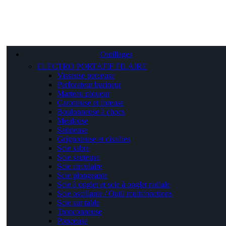
Outillages
ELECTRO PORTATIF FILAIRE
Visseuse perceuse
Perforateur burineur
Marteau piqueur
Carotteuse et foreuse
Boulonneuse à chocs
Meuleuse
Satineuse
Grignoteuse et cisailles
Scie sabre
Scie sauteuse
Scie circulaire
Scie plongeante
Scie à onglet et scie à onglet radiale
Scie oscillante / Outil multifonctions
Scie sur table
Tronçonneuse
Ponceuse