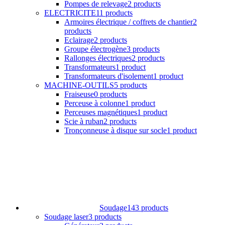
Pompes de relevage
2 products
ELECTRICITE
11 products
Armoires électrique / coffrets de chantier
2
products
Eclairage
2 products
Groupe électrogène
3 products
Rallonges électriques
2 products
Transformateurs
1 product
Transformateurs d'isolement
1 product
MACHINE-OUTILS
5 products
Fraiseuse
0 products
Perceuse à colonne
1 product
Perceuses magnétiques
1 product
Scie à ruban
2 products
Tronçonneuse à disque sur socle
1 product
Soudage
143 products
Soudage laser
3 products