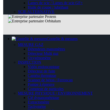
Lames de scie / Lames de scie GF+
Huile de coupe / lubrifiant
SCIE ALTERNATIVE
Contrôle & mesures
MESURE GAZ
Détendeurs manomètres
Détecteur Multi gaz
Oxygénomètre
INSPECTION
Vidéo endoscopique
Détecteur de fuite
Caméra thermique
Scanner de béton / Ferroscan
Pompe à épreuve
Compteur de particules
MESURE PHYSIQUE / ENVIRONNEMENT
Clé dynanomètrique
Extractomètre
Tachymètre