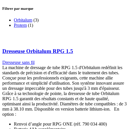
Dresseuse Orbitalum RPG 1.5
Dresseuse sans fil
La machine de dressage de tube RPG 1.5 d'Orbitalum redéfinit les
standards de précision et d'efficacité dans le traitement des tubes.
Conçue pour les professionnels exigeants, cette machine allie
performance et simplicité d'utilisation. Son système innovant assure
un dressage impeccable pour des tubes jusqu'à 3 mm d'épaisseur.
Grâce à sa technologie de pointe, la dresseuse de tube Orbitalum
RPG 1.5 garantit des résultats constants et de haute qualité,
optimisant ainsi la productivité. Diamètres de tube compatibles : de 3
mm à 38.10 mm. Disponible en version batterie lithium-ion. En
option :
Renvoi d’angle pour RPG ONE (réf. 790 034 400)
Batterie 4Ah supplémentaire
Sur RPG 1. 5 uniquement : chanfreinage possible avec un
support spécial
porte-outils WH 30° (réf. 790 037 158)
porte-outils WH 35° (réf. 790 037 159)
porte-outils WH 45° (réf. 790 037 157)
Ajouter au devis