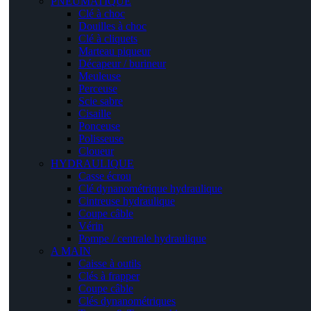
PNEUMATIQUE
Clé à choc
Douilles à choc
Clé à cliquets
Marteau piqueur
Décapeur / burineur
Meuleuse
Perceuse
Scie sabre
Cisaille
Ponceuse
Polisseuse
Cloueur
HYDRAULIQUE
Casse écrou
Clé dynanométrique hydraulique
Cintreuse hydraulique
Coupe câble
Vérin
Pompe / centrale hydraulique
A MAIN
Caisse à outils
Clés à frapper
Coupe câble
Clés dynanométriques