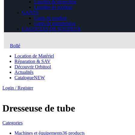
Bollé
Location de Matériel
Réparation & SAV
Découvrir Orbitool
Actualités
Catalogue
NEW
Login / Register
Dresseuse de tube
Categories
Machines et équipements
36 products
ACCESSOIRES DE CHANTIER ET ATELIER
7
products
Barrières de sécurité
0 products
Coffre de chantier
1 product
Echafaudage
1 product
Echelles, escabeaux
0 products
Nacelles élevatrices
1 product