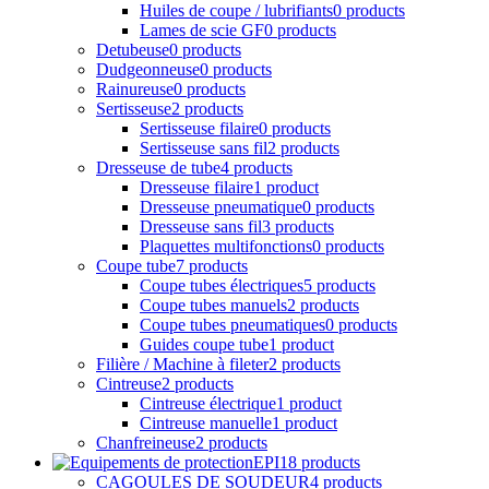
Dresseuse de tube
4 products
Dresseuse filaire
1 product
Dresseuse pneumatique
0 products
Dresseuse sans fil
3 products
Plaquettes multifonctions
0 products
Coupe tube
7 products
Coupe tubes électriques
5 products
Coupe tubes manuels
2 products
Coupe tubes pneumatiques
0 products
Guides coupe tube
1 product
Filière / Machine à fileter
2 products
Cintreuse
2 products
Cintreuse électrique
1 product
Cintreuse manuelle
1 product
Chanfreineuse
2 products
EPI
18 products
CAGOULES DE SOUDEUR
4 products
CASQUES
4 products
Casque de chantier
2 products
Casque travail en hauteur
1 product
Casques anti-bruits
1 product
CHAUSSURES
2 products
Chaussure de sécurité
1 product
Sur-chaussure de sécurité
1 product