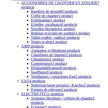
Rideaux et écrans de soudure
1 product
Talkie-walkie / radios
2 products
Tentes et abris
1 product
AIR
9 products
Aspiration et filtration
4 products
Chauffages de chantier
2 products
Climatiseurs
1 product
Compresseurs
1 product
Déshumidificateurs
0 products
Souffleurs
0 products
Ventilateurs / extracteurs d'air
2 products
EAU
4 products
Nettoyeur haute pression / Karcher
2 products
Pompes de relevage
2 products
ELECTRICITE
11 products
Armoires électrique / coffrets de chantier
2
products
Eclairage
2 products
Groupe électrogène
3 products
Rallonges électriques
2 products
Transformateurs
1 product
Transformateurs d'isolement
1 product
MACHINE-OUTILS
5 products
Fraiseuse
0 products
Perceuse à colonne
1 product