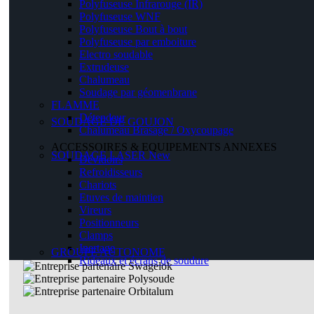
Polyfuseuse Infrarouge (IR)
Polyfuseuse WNF
Polyfuseuse Bout à bout
Polyfuseuse par emboiture
Electro soudable
Extrudeuse
Chalumeau
Soudage par géomenbrane
FLAMME
Détendeur
SOUDAGE DE GOUJON
Chalumeau Brasage / Oxycoupage
ACCESSOIRES & EQUIPEMENTS ANNEXES
SOUDAGE LASER
New
Dévidoirs
Refroidisseurs
Chariots
Etuves de maintien
Vireurs
Positionneurs
Clamps
Inertage
GROUPE AUTONOME
Rideaux et écrans de soudure