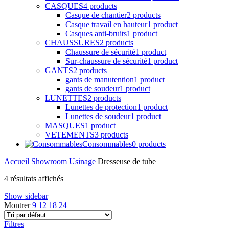
GANTS
2 products
gants de manutention
1 product
gants de soudeur
1 product
LUNETTES
2 products
Lunettes de protection
1 product
Lunettes de soudeur
1 product
MASQUES
1 product
VETEMENTS
3 products
Consommables
0 products
Accueil
Showroom
Usinage
Dresseuse de tube
4 résultats affichés
Show sidebar
Montrer
9
12
18
24
Filtres
Filtrer par marque
Orbitalum
(3)
Protem
(1)