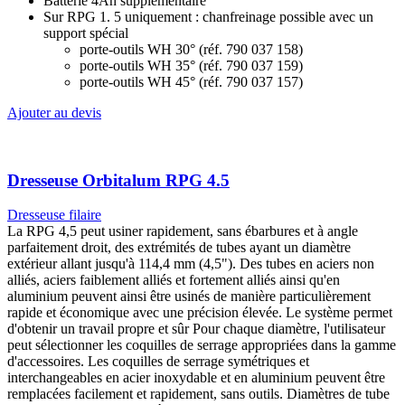
Dresseuse Orbitalum RPG 4.5
Dresseuse filaire
La RPG 4,5 peut usiner rapidement, sans ébarbures et à angle
parfaitement droit, des extrémités de tubes ayant un diamètre
extérieur allant jusqu'à 114,4 mm (4,5"). Des tubes en aciers non
alliés, aciers faiblement alliés et fortement alliés ainsi qu'en
aluminium peuvent ainsi être usinés de manière particulièrement
rapide et économique avec une précision élevée. Le système permet
d'obtenir un travail propre et sûr Pour chaque diamètre, l'utilisateur
peut sélectionner les coquilles de serrage appropriées dans la gamme
d'accessoires. Les coquilles de serrage symétriques et
interchangeables en acier inoxydable et en aluminium peuvent être
remplacées facilement et rapidement, sans outils. Diamètres de tube
compatibles : de 12.7 mm à 114.4 mm. En option :
Chanfreinage possible avec un support spécial
porte-outils WH12-U-20° (réf. 790 038 326)
porte-outils WH12-V-30° (réf. 790 038 329)
porte-outils WH12-V-35° (réf. 790 038 282)
porte-outils WH12-V-45° (réf. 790 038 280)