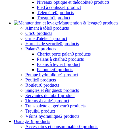
Harnais de sécurité
0 products
Palans
3 products
Chariot porte palan
0 products
Palans à chaîne
2 products
Palans à levier
1 product
Palonnier
0 products
Pompe hydraulique
1 product
Poulie
0 products
Rouleur
0 products
Sangles et élingues
0 products
Servantes de tube
1 product
Tireurs à câble
1 product
Transpalette et gerbeur
0 products
Treuils
1 product
Vérins hydraulique
2 products
Usinage
19 products
Accessoires et consommables
0 products
Huiles de coupe / lubrifiants
0 products
Lames de scie GF
0 products
Detubeuse
0 products
Dudgeonneuse
0 products
Rainureuse
0 products
Sertisseuse
2 products
Sertisseuse filaire
0 products
Sertisseuse sans fil
2 products