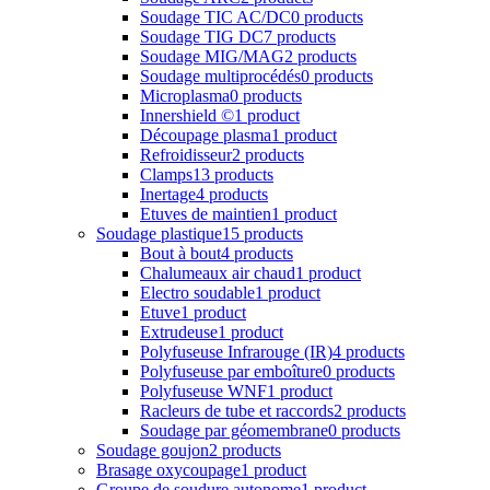
Refroidisseur
2 products
Clamps
13 products
Inertage
4 products
Etuves de maintien
1 product
Soudage plastique
15 products
Bout à bout
4 products
Chalumeaux air chaud
1 product
Electro soudable
1 product
Etuve
1 product
Extrudeuse
1 product
Polyfuseuse Infrarouge (IR)
4 products
Polyfuseuse par emboîture
0 products
Polyfuseuse WNF
1 product
Racleurs de tube et raccords
2 products
Soudage par géomembrane
0 products
Soudage goujon
2 products
Brasage oxycoupage
1 product
Groupe de soudure autonome
1 product
Dévidoirs
1 product
Vireurs
2 products
Positionneurs
1 product
Système d'aspiration et filtration
2 products
Outillages
69 products
A MAIN
3 products
Caisses à outils
1 product