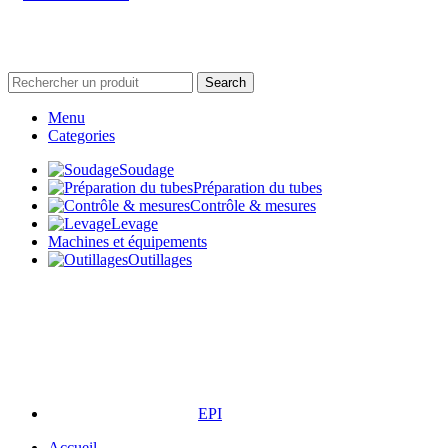
Soudage
Préparation du tubes
Contrôle & mesures
Levage
Machines et équipements
Outillages
EPI
Accueil
Découvrir orbitool
Catalogue
NEW
BLOG
Contact
Login / Register
Sign in
Close
No account yet?
Create an Account
Boutique
0
items
Panier
Mon compte