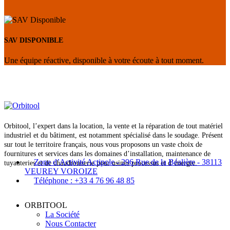
Orbitool, l’expert dans la location, la vente et la réparation de tout matériel
industriel et du bâtiment, est notamment spécialisé dans le soudage. Présent
sur tout le territoire français, nous vous proposons un vaste choix de
fournitures et services dans les domaines d’installation, maintenance de
Zone d’Activité Actipole - 296 Rue de la Béalière - 38113
tuyauteries et de chaudronnerie pour usines processus et d’énergie.
VEUREY VOROIZE
Téléphone : +33 4 76 96 48 85
ORBITOOL
La Société
Nous Contacter
FAQ
Orbitool Recrute
NOS EQUIPEMENTS
Matériel de Soudage
Machines et Equipements
Usinage
Levage