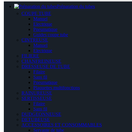
Préparation du tubes
COUPE TUBE
Manuel
Electrique
Pneumatique
Guides coupe tube
CINTREUSE
Manuel
Electrique
FILIERE
CHANFREINEUSE
DRESSEUSE DE TUBE
Filaire
Sans fil
Pneumatique
Plaquettes multifonctions
RAINUREUSE
SERTISSEUSE
Filaire
Sans fil
DUDGEONNEUSE
DETUBEUSE
ACCESSOIRES ET CONSOMMABLES
Servante de tube