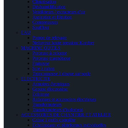
Climatisation
Déshumidification
Ventilateurs / extracteurs d'air
Aspiration et filtration
Compresseurs
Souffleur
EAU
Pompe de relevage
Nettoyeur haute pression/ Karcher
MACHINE OUTILS
Perceuse à colonne
Perceuse magnétique
Fraiseuse
Scie à ruban
Tronçonneuse à disque sur socle
ELECTRICITE
Armoires électriques
Groupe électrogène
Eclairage
Rallonges et accessoires électriques
Transformateurs
Transformateurs d'isolement
ACCESSOIRES DE CHANTIER ET ATELIER
Caisse à outils complète
Echafaudage et plateformes individuelles