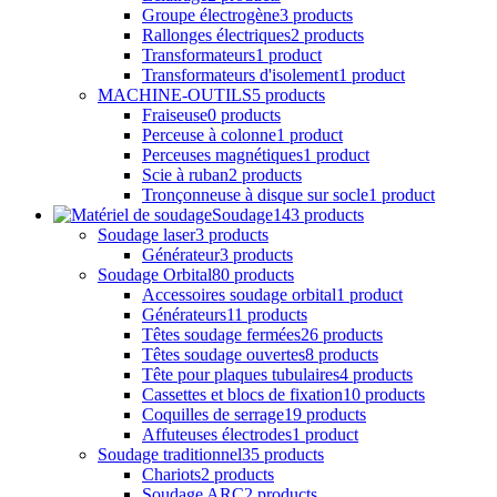
Perceuses magnétiques
1 product
Scie à ruban
2 products
Tronçonneuse à disque sur socle
1 product
Soudage
143 products
Soudage laser
3 products
Générateur
3 products
Soudage Orbital
80 products
Accessoires soudage orbital
1 product
Générateurs
11 products
Têtes soudage fermées
26 products
Têtes soudage ouvertes
8 products
Tête pour plaques tubulaires
4 products
Cassettes et blocs de fixation
10 products
Coquilles de serrage
19 products
Affuteuses électrodes
1 product
Soudage traditionnel
35 products
Chariots
2 products
Soudage ARC
2 products
Soudage TIC AC/DC
0 products
Soudage TIG DC
7 products
Soudage MIG/MAG
2 products
Soudage multiprocédés
0 products
Microplasma
0 products
Innershield ©
1 product
Découpage plasma
1 product