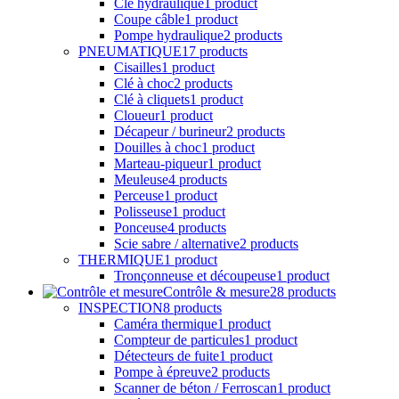
Décapeur / burineur
2 products
Douilles à choc
1 product
Marteau-piqueur
1 product
Meuleuse
4 products
Perceuse
1 product
Polisseuse
1 product
Ponceuse
4 products
Scie sabre / alternative
2 products
THERMIQUE
1 product
Tronçonneuse et découpeuse
1 product
Contrôle & mesure
28 products
INSPECTION
8 products
Caméra thermique
1 product
Compteur de particules
1 product
Détecteurs de fuite
1 product
Pompe à épreuve
2 products
Scanner de béton / Ferroscan
1 product
Vidéo endoscopique
2 products
MESURE GAZ
7 products
Détecteur Multi Gaz
1 product
Manomètres
5 products
Oxygénomètre
1 product
MESURES PHYSIQUES / ENVIRONNEMENT
8
products
Clés dynamométriques
3 products