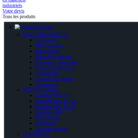
Votre devis
Tous les produits
Soudage
SOUDAGE ORBITAL
Générateurs
Têtes ouvertes
Têtes fermés
Tête tubes, plaques
Affuteuses, électrodes
Dresseuses de tubes
Cassette tête
Coquilles de serrage
Accessoires
TRADITIONNEL
Soudage TIG DC
Soudage TIG AC/DC
Soudage MIG MAG
Soudage ARC
Microplasma
Innershield
Découpe plasma
PLASTIQUE