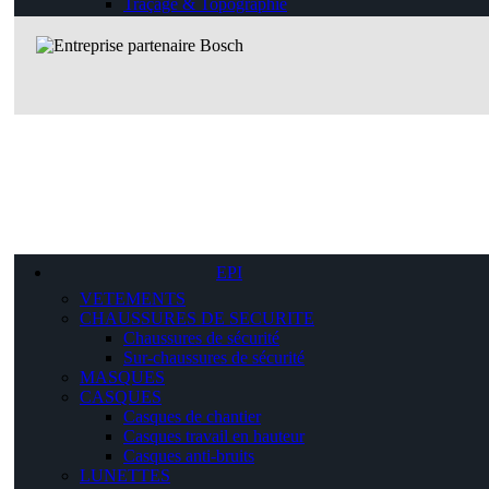
Traçage & Topographie
EPI
VETEMENTS
CHAUSSURES DE SECURITE
Chaussures de sécurité
Sur-chaussures de sécurité
MASQUES
CASQUES
Casques de chantier
Casques travail en hauteur
Casques anti-bruits
LUNETTES
Lunettes de protection
Lunettes de soudeur
GANTS
Gants de soudeur
Gants de manutention
CAGOULES DE SOUDEUR