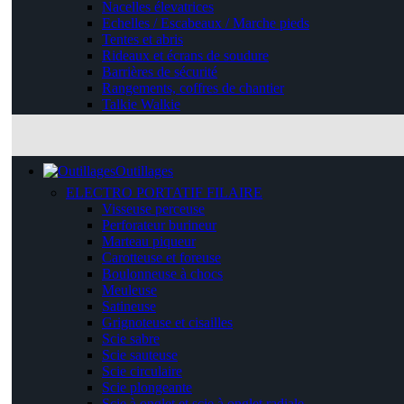
Nacelles élevatrices
Echelles / Escabeaux / Marche pieds
Tentes et abris
Rideaux et écrans de soudure
Barrières de sécurité
Rangements, coffres de chantier
Talkie Walkie
Outillages
ELECTRO PORTATIF FILAIRE
Visseuse perceuse
Perforateur burineur
Marteau piqueur
Carotteuse et foreuse
Boulonneuse à chocs
Meuleuse
Satineuse
Grignoteuse et cisailles
Scie sabre
Scie sauteuse
Scie circulaire
Scie plongeante
Scie à onglet et scie à onglet radiale