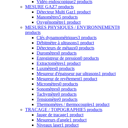
Débitmètre à ultrasons
1 product
Détecteurs de métaux
0 products
Duromètres
0 products
Enregistreur de pression
0 products
Extractomètres
1 product
Luxmètres
0 products
Mesureur d'épaisseur par ultrasons
1 product
Mesureur de revêtement
1 product
Micromètres
0 products
Sonomètres
0 products
Tachymètre
0 products
Tensiomètre
0 products
Thermomètres / thermocouples
1 product
TRACAGE / TOPOGRAPHIE
5 products
Jauge de traçage
1 product
Mesureurs d'angle
1 product
Niveaux laser
1 product
Niveaux optique et théodolite
0 products
Pied à coulisse
1 product
Télémètre
0 products
Trusquin
1 product
Manutention & levage
9 products
Aimant à tôle
0 products
Cric
0 products
Grue d'atelier
1 product