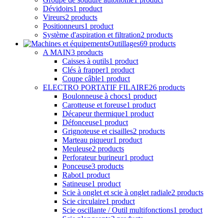
Clés à frapper
1 product
Coupe câble
1 product
ELECTRO PORTATIF FILAIRE
26 products
Boulonneuse à chocs
1 product
Carotteuse et foreuse
1 product
Décapeur thermique
1 product
Défonceuse
1 product
Grignoteuse et cisailles
2 products
Marteau piqueur
1 product
Meuleuse
2 products
Perforateur burineur
1 product
Ponceuse
3 products
Rabot
1 product
Satineuse
1 product
Scie à onglet et scie à onglet radiale
2 products
Scie circulaire
1 product
Scie oscillante / Outil multifonctions
1 product
Scie plongeante
2 products
Scie sabre / alternative
1 product
Scie sauteuse
1 product
Scie sur table
1 product
Tronçonneuse
1 product
Visseuse perceuse
1 product
ELECTRO PORTATIF SANS FIL
16 products
Grignoteuse et cisailles
2 products