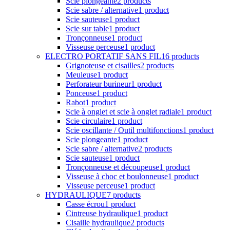
Meuleuse
1 product
Perforateur burineur
1 product
Ponceuse
1 product
Rabot
1 product
Scie à onglet et scie à onglet radiale
1 product
Scie circulaire
1 product
Scie oscillante / Outil multifonctions
1 product
Scie plongeante
1 product
Scie sabre / alternative
2 products
Scie sauteuse
1 product
Tronçonneuse et découpeuse
1 product
Visseuse à choc et boulonneuse
1 product
Visseuse perceuse
1 product
HYDRAULIQUE
7 products
Casse écrou
1 product
Cintreuse hydraulique
1 product
Cisaille hydraulique
2 products
Clé hydraulique
1 product
Coupe câble
1 product
Pompe hydraulique
2 products
PNEUMATIQUE
17 products
Cisailles
1 product
Clé à choc
2 products
Clé à cliquets
1 product
Cloueur
1 product