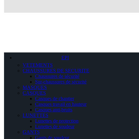
EPI
VETEMENTS
CHAUSSURES DE SECURITE
Chaussures de sécurité
Sur-chaussures de sécurité
MASQUES
CASQUES
Casques de chantier
Casques travail en hauteur
Casques anti-bruits
LUNETTES
Lunettes de protection
Lunettes de soudeur
GANTS
Gants de soudeur