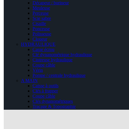
Décapeur / burineur
Meuleuse
Perceuse
Scie sabre
Cisaille
Ponceuse
Polisseuse
Cloueur
HYDRAULIQUE
Casse écrou
Clé dynanométrique hydraulique
Cintreuse hydraulique
Coupe câble
Vérin
Pompe / centrale hydraulique
A MAIN
Caisse à outils
Clés à frapper
Coupe câble
Clés dynanométriques
Traçage & Topographie