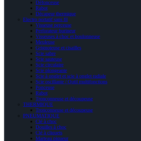
Défonceuse
Rabot
Décapeur thermique
Electro portatif sans fil
Visseuse perceuse
Perforateur burineur
Visseuses à choc et boulonneuse
Meuleuse
Grignoteuse et cisailles
Scie sabre
Scie sauteuse
Scie circulaire
Scie plongeante
Scie à onglet et scie à onglet radiale
Scie oscillante / Outil multifonctions
Ponceuse
Rabot
Tronçonneuse et découpeuse
THERMIQUE
Tronçonneuse et découpeuse
PNEUMATIQUE
Clé à choc
Douilles à choc
Clé à cliquets
Marteau piqueur