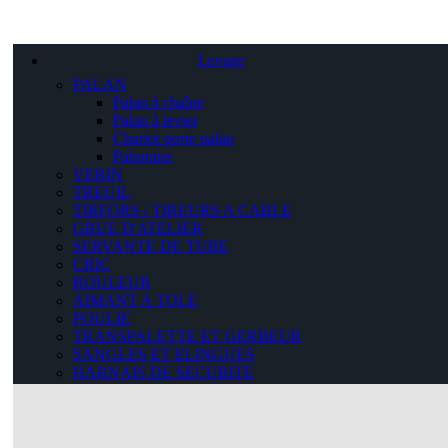
Levage
PALAN
Palan à chaîne
Palan à levier
Chariot porte palan
Palonnier
VERIN
TREUIL
TIRFORS / TIREURS A CABLE
GRUE D'ATELIER
SERVANTE DE TUBE
CRIC
ROULEUR
AIMANT A TOLE
POULIE
TRANSPALETTE ET GERBEUR
SANGLES ET ELINGUES
HARNAIS DE SECURITE