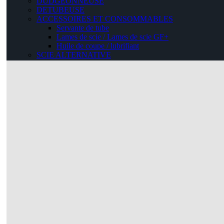
DUDGEONNEUSE
DETUBEUSE
ACCESSOIRES ET CONSOMMABLES
Servante de tube
Lames de scie / Lames de scie GF+
Huile de coupe / lubrifiant
SCIE ALTERNATIVE