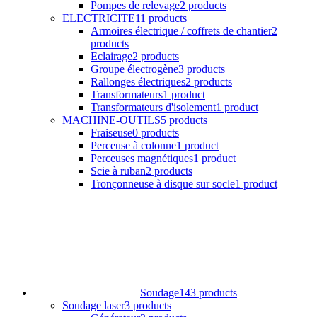
Pompes de relevage
2 products
ELECTRICITE
11 products
Armoires électrique / coffrets de chantier
2
products
Eclairage
2 products
Groupe électrogène
3 products
Rallonges électriques
2 products
Transformateurs
1 product
Transformateurs d'isolement
1 product
MACHINE-OUTILS
5 products
Fraiseuse
0 products
Perceuse à colonne
1 product
Perceuses magnétiques
1 product
Scie à ruban
2 products
Tronçonneuse à disque sur socle
1 product
Soudage
143 products
Soudage laser
3 products