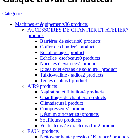
Categories
Machines et équipements
36 products
ACCESSOIRES DE CHANTIER ET ATELIER
7
products
Barrières de sécurité
0 products
Coffre de chantier
1 product
Echafaudage
1 product
Echelles, escabeaux
0 products
Nacelles élevatrices
1 product
Rideaux et écrans de soudure
1 product
Talkie-walkie / radios
2 products
Tentes et abris
1 product
AIR
9 products
Aspiration et filtration
4 products
Chauffages de chantier
2 products
Climatiseurs
1 product
Compresseurs
1 product
Déshumidificateurs
0 products
Souffleurs
0 products
Ventilateurs / extracteurs d'air
2 products
EAU
4 products
Nettoyeur haute pression / Karcher
2 products