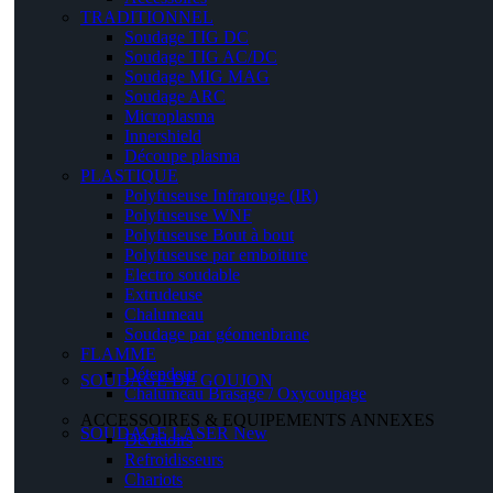
TRADITIONNEL
Soudage TIG DC
Soudage TIG AC/DC
Soudage MIG MAG
Soudage ARC
Microplasma
Innershield
Découpe plasma
PLASTIQUE
Polyfuseuse Infrarouge (IR)
Polyfuseuse WNF
Polyfuseuse Bout à bout
Polyfuseuse par emboiture
Electro soudable
Extrudeuse
Chalumeau
Soudage par géomenbrane
FLAMME
Détendeur
SOUDAGE DE GOUJON
Chalumeau Brasage / Oxycoupage
ACCESSOIRES & EQUIPEMENTS ANNEXES
SOUDAGE LASER
New
Dévidoirs
Refroidisseurs
Chariots