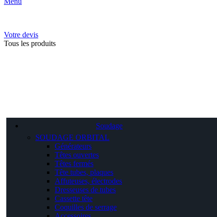
Menu
Votre devis
Tous les produits
Soudage
SOUDAGE ORBITAL
Générateurs
Têtes ouvertes
Têtes fermés
Tête tubes, plaques
Affuteuses, électrodes
Dresseuses de tubes
Cassette tête
Coquilles de serrage
Accessoires