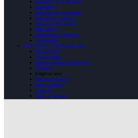
Enregistreur de pression
Duromètre
Mesureur de revêtement
Détecteur de métaux
Mesureurs d'épaisseur
Micromètre
Débitmètre à ultrasons
Tensiomètre
TRACAGE / TOPOGRAPHIE
Niveau laser
Niveau digital
Niveau optique et théodolite
Télémètre
Aligneur laser
Mesureur d'angle
Pied à coulisse
Trusquin
Jauge de mesure