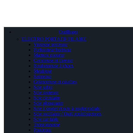
Outillages
ELECTRO PORTATIF FILAIRE
Visseuse perceuse
Perforateur burineur
Marteau piqueur
Carotteuse et foreuse
Boulonneuse à chocs
Meuleuse
Satineuse
Grignoteuse et cisailles
Scie sabre
Scie sauteuse
Scie circulaire
Scie plongeante
Scie à onglet et scie à onglet radiale
Scie oscillante / Outil multifonctions
Scie sur table
Tronçonneuse
Ponceuse