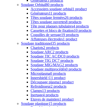
Générateur
3 products
Soudage Orbital
80 products
Accessoires soudage orbital
1 product
Générateurs
11 products
Têtes soudage fermées
26 products
Têtes soudage ouvertes
8 products
Tête pour plaques tubulaires
4 products
Cassettes et blocs de fixation
10 products
Coquilles de serrage
19 products
Affuteuses électrodes
1 product
Soudage traditionnel
35 products
Chariots
2 products
Soudage ARC
2 products
Soudage TIC AC/DC
0 products
Soudage TIG DC
7 products
Soudage MIG/MAG
2 products
Soudage multiprocédés
0 products
Microplasma
0 products
Innershield ©
1 product
Découpage plasma
1 product
Refroidisseur
2 products
Clamps
13 products
Inertage
4 products
Etuves de maintien
1 product
Soudage plastique
15 products