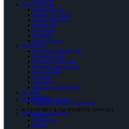
TRADITIONNEL
Soudage TIG DC
Soudage TIG AC/DC
Soudage MIG MAG
Soudage ARC
Microplasma
Innershield
Découpe plasma
PLASTIQUE
Polyfuseuse Infrarouge (IR)
Polyfuseuse WNF
Polyfuseuse Bout à bout
Polyfuseuse par emboiture
Electro soudable
Extrudeuse
Chalumeau
Soudage par géomenbrane
FLAMME
Détendeur
SOUDAGE DE GOUJON
Chalumeau Brasage / Oxycoupage
ACCESSOIRES & EQUIPEMENTS ANNEXES
SOUDAGE LASER
New
Dévidoirs
Refroidisseurs
Chariots