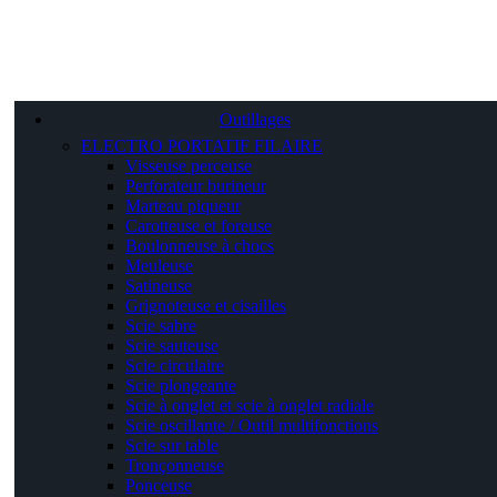
Outillages
ELECTRO PORTATIF FILAIRE
Visseuse perceuse
Perforateur burineur
Marteau piqueur
Carotteuse et foreuse
Boulonneuse à chocs
Meuleuse
Satineuse
Grignoteuse et cisailles
Scie sabre
Scie sauteuse
Scie circulaire
Scie plongeante
Scie à onglet et scie à onglet radiale
Scie oscillante / Outil multifonctions
Scie sur table
Tronçonneuse
Ponceuse