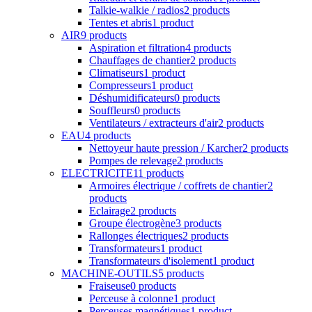
Talkie-walkie / radios
2 products
Tentes et abris
1 product
AIR
9 products
Aspiration et filtration
4 products
Chauffages de chantier
2 products
Climatiseurs
1 product
Compresseurs
1 product
Déshumidificateurs
0 products
Souffleurs
0 products
Ventilateurs / extracteurs d'air
2 products
EAU
4 products
Nettoyeur haute pression / Karcher
2 products
Pompes de relevage
2 products
ELECTRICITE
11 products
Armoires électrique / coffrets de chantier
2
products
Eclairage
2 products
Groupe électrogène
3 products
Rallonges électriques
2 products
Transformateurs
1 product
Transformateurs d'isolement
1 product
MACHINE-OUTILS
5 products
Fraiseuse
0 products
Perceuse à colonne
1 product
Perceuses magnétiques
1 product