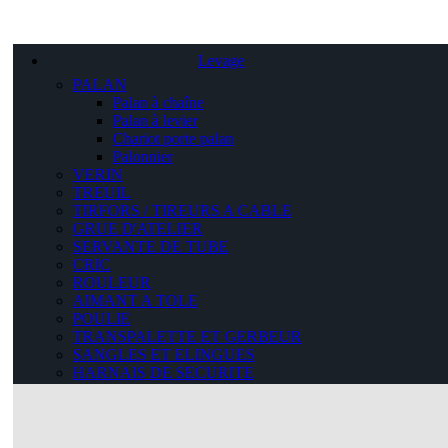
Levage
PALAN
Palan à chaîne
Palan à levier
Chariot porte palan
Palonnier
VERIN
TREUIL
TIRFORS / TIREURS A CABLE
GRUE D'ATELIER
SERVANTE DE TUBE
CRIC
ROULEUR
AIMANT A TOLE
POULIE
TRANSPALETTE ET GERBEUR
SANGLES ET ELINGUES
HARNAIS DE SECURITE