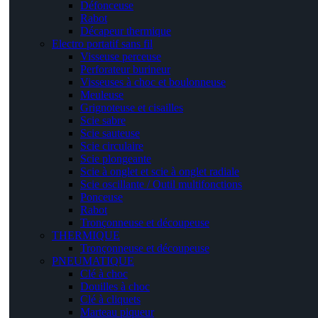
Défonceuse
Rabot
Décapeur thermique
Electro portatif sans fil
Visseuse perceuse
Perforateur burineur
Visseuses à choc et boulonneuse
Meuleuse
Grignoteuse et cisailles
Scie sabre
Scie sauteuse
Scie circulaire
Scie plongeante
Scie à onglet et scie à onglet radiale
Scie oscillante / Outil multifonctions
Ponceuse
Rabot
Tronçonneuse et découpeuse
THERMIQUE
Tronçonneuse et découpeuse
PNEUMATIQUE
Clé à choc
Douilles à choc
Clé à cliquets
Marteau piqueur