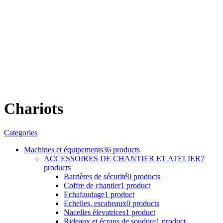
Chariots
Categories
Machines et équipements
36 products
ACCESSOIRES DE CHANTIER ET ATELIER
7
products
Barrières de sécurité
0 products
Coffre de chantier
1 product
Echafaudage
1 product
Echelles, escabeaux
0 products
Nacelles élevatrices
1 product
Rideaux et écrans de soudure
1 product