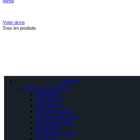
Menu
Votre devis
Tous les produits
Soudage
SOUDAGE ORBITAL
Générateurs
Têtes ouvertes
Têtes fermés
Tête tubes, plaques
Affuteuses, électrodes
Dresseuses de tubes
Cassette tête
Coquilles de serrage
Accessoires