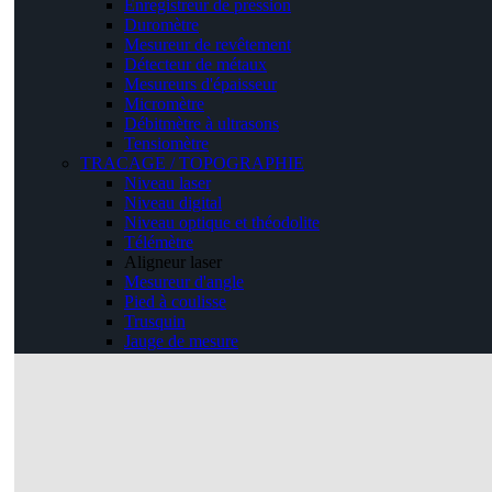
Enregistreur de pression
Duromètre
Mesureur de revêtement
Détecteur de métaux
Mesureurs d'épaisseur
Micromètre
Débitmètre à ultrasons
Tensiomètre
TRACAGE / TOPOGRAPHIE
Niveau laser
Niveau digital
Niveau optique et théodolite
Télémètre
Aligneur laser
Mesureur d'angle
Pied à coulisse
Trusquin
Jauge de mesure