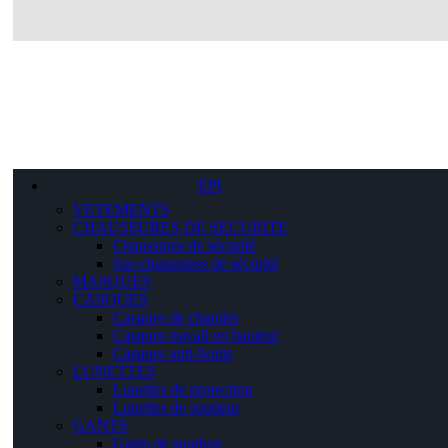
EPI
VETEMENTS
CHAUSSURES DE SECURITE
Chaussures de sécurité
Sur-chaussures de sécurité
MASQUES
CASQUES
Casques de chantier
Casques travail en hauteur
Casques anti-bruits
LUNETTES
Lunettes de protection
Lunettes de soudeur
GANTS
Gants de soudeur