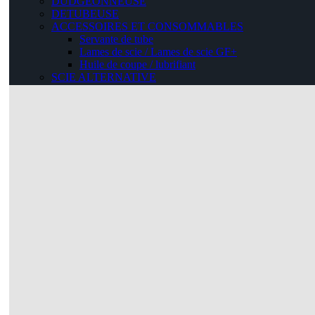
DUDGEONNEUSE
DETUBEUSE
ACCESSOIRES ET CONSOMMABLES
Servante de tube
Lames de scie / Lames de scie GF+
Huile de coupe / lubrifiant
SCIE ALTERNATIVE