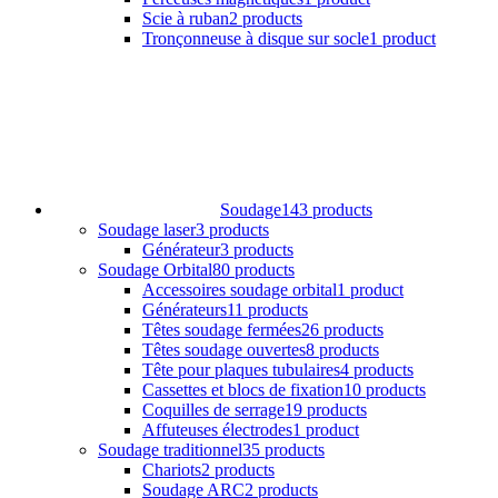
Scie à ruban
2 products
Tronçonneuse à disque sur socle
1 product
Soudage
143 products
Soudage laser
3 products
Générateur
3 products
Soudage Orbital
80 products
Accessoires soudage orbital
1 product
Générateurs
11 products
Têtes soudage fermées
26 products
Têtes soudage ouvertes
8 products
Tête pour plaques tubulaires
4 products
Cassettes et blocs de fixation
10 products
Coquilles de serrage
19 products
Affuteuses électrodes
1 product
Soudage traditionnel
35 products
Chariots
2 products
Soudage ARC
2 products