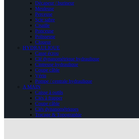
Décapeur / burineur
Meuleuse
Perceuse
Scie sabre
Cisaille
Ponceuse
Polisseuse
Cloueur
HYDRAULIQUE
Casse écrou
Clé dynanométrique hydraulique
Cintreuse hydraulique
Coupe câble
Vérin
Pompe / centrale hydraulique
A MAIN
Caisse à outils
Clés à frapper
Coupe câble
Clés dynanométriques
Traçage & Topographie