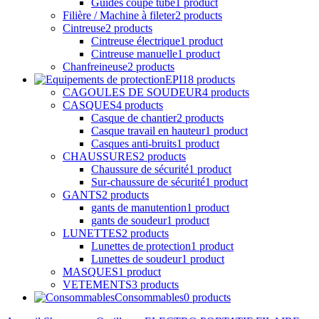
Guides coupe tube
1 product
Filière / Machine à fileter
2 products
Cintreuse
2 products
Cintreuse électrique
1 product
Cintreuse manuelle
1 product
Chanfreineuse
2 products
EPI
18 products
CAGOULES DE SOUDEUR
4 products
CASQUES
4 products
Casque de chantier
2 products
Casque travail en hauteur
1 product
Casques anti-bruits
1 product
CHAUSSURES
2 products
Chaussure de sécurité
1 product
Sur-chaussure de sécurité
1 product
GANTS
2 products
gants de manutention
1 product
gants de soudeur
1 product
LUNETTES
2 products
Lunettes de protection
1 product
Lunettes de soudeur
1 product
MASQUES
1 product
VETEMENTS
3 products
Consommables
0 products