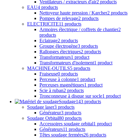
Ventilateurs / extracteurs d'air
2 products
EAU
4 products
Nettoyeur haute pression / Karcher
2 products
Pompes de relevage
2 products
ELECTRICITE
11 products
Armoires électrique / coffrets de chantier
2
products
Eclairage
2 products
Groupe électrogène
3 products
Rallonges électriques
2 products
Transformateurs
1 product
Transformateurs d'isolement
1 product
MACHINE-OUTILS
5 products
Fraiseuse
0 products
Perceuse à colonne
1 product
Perceuses magnétiques
1 product
Scie à ruban
2 products
Tronçonneuse à disque sur socle
1 product
Soudage
143 products
Soudage laser
3 products
Générateur
3 products
Soudage Orbital
80 products
Accessoires soudage orbital
1 product
Générateurs
11 products
Têtes soudage fermées
26 products