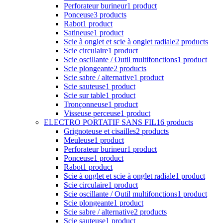
Perforateur burineur
1 product
Ponceuse
3 products
Rabot
1 product
Satineuse
1 product
Scie à onglet et scie à onglet radiale
2 products
Scie circulaire
1 product
Scie oscillante / Outil multifonctions
1 product
Scie plongeante
2 products
Scie sabre / alternative
1 product
Scie sauteuse
1 product
Scie sur table
1 product
Tronçonneuse
1 product
Visseuse perceuse
1 product
ELECTRO PORTATIF SANS FIL
16 products
Grignoteuse et cisailles
2 products
Meuleuse
1 product
Perforateur burineur
1 product
Ponceuse
1 product
Rabot
1 product
Scie à onglet et scie à onglet radiale
1 product
Scie circulaire
1 product
Scie oscillante / Outil multifonctions
1 product
Scie plongeante
1 product
Scie sabre / alternative
2 products
Scie sauteuse
1 product