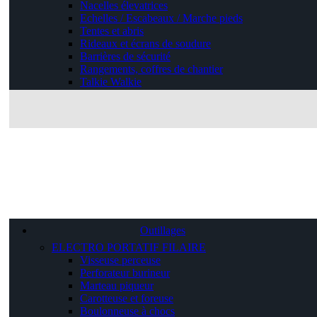
Nacelles élevatrices
Echelles / Escabeaux / Marche pieds
Tentes et abris
Rideaux et écrans de soudure
Barrières de sécurité
Rangements, coffres de chantier
Talkie Walkie
Outillages
ELECTRO PORTATIF FILAIRE
Visseuse perceuse
Perforateur burineur
Marteau piqueur
Carotteuse et foreuse
Boulonneuse à chocs