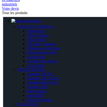
Votre devis
Tous les produits
Soudage
SOUDAGE ORBITAL
Générateurs
Têtes ouvertes
Têtes fermés
Tête tubes, plaques
Affuteuses, électrodes
Dresseuses de tubes
Cassette tête
Coquilles de serrage
Accessoires
TRADITIONNEL
Soudage TIG DC
Soudage TIG AC/DC
Soudage MIG MAG
Soudage ARC
Microplasma
Innershield
Découpe plasma
PLASTIQUE