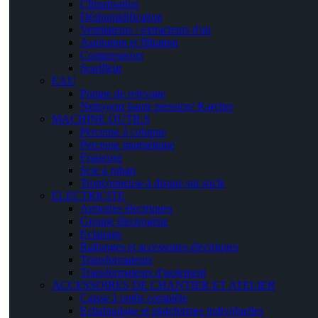
Climatisation
Déshumidification
Ventilateurs / extracteurs d'air
Aspiration et filtration
Compresseurs
Souffleur
EAU
Pompe de relevage
Nettoyeur haute pression/ Karcher
MACHINE OUTILS
Perceuse à colonne
Perceuse magnétique
Fraiseuse
Scie à ruban
Tronçonneuse à disque sur socle
ELECTRICITE
Armoires électriques
Groupe électrogène
Eclairage
Rallonges et accessoires électriques
Transformateurs
Transformateurs d'isolement
ACCESSOIRES DE CHANTIER ET ATELIER
Caisse à outils complète
Echafaudage et plateformes individuelles