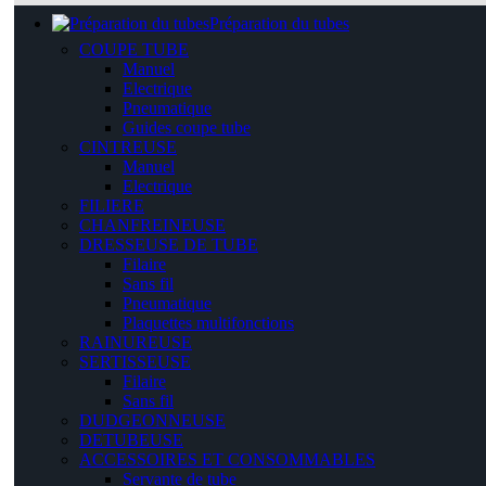
Préparation du tubes
COUPE TUBE
Manuel
Electrique
Pneumatique
Guides coupe tube
CINTREUSE
Manuel
Electrique
FILIERE
CHANFREINEUSE
DRESSEUSE DE TUBE
Filaire
Sans fil
Pneumatique
Plaquettes multifonctions
RAINUREUSE
SERTISSEUSE
Filaire
Sans fil
DUDGEONNEUSE
DETUBEUSE
ACCESSOIRES ET CONSOMMABLES
Servante de tube