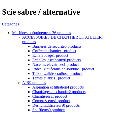
Scie sabre / alternative
Categories
Machines et équipements
36 products
ACCESSOIRES DE CHANTIER ET ATELIER
7
products
Barrières de sécurité
0 products
Coffre de chantier
1 product
Echafaudage
1 product
Echelles, escabeaux
0 products
Nacelles élevatrices
1 product
Rideaux et écrans de soudure
1 product
Talkie-walkie / radios
2 products
Tentes et abris
1 product
AIR
9 products
Aspiration et filtration
4 products
Chauffages de chantier
2 products
Climatiseurs
1 product
Compresseurs
1 product
Déshumidificateurs
0 products
Souffleurs
0 products