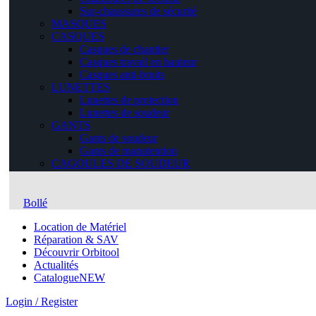
Sur-chaussures de sécurité
MASQUES
CASQUES
Casques de chantier
Casques travail en hauteur
Casques anti-bruits
LUNETTES
Lunettes de protection
Lunettes de soudeur
GANTS
Gants de soudeur
Gants de manutention
CAGOULES DE SOUDEUR
Bollé
Location de Matériel
Réparation & SAV
Découvrir Orbitool
Actualités
Catalogue
NEW
Login / Register