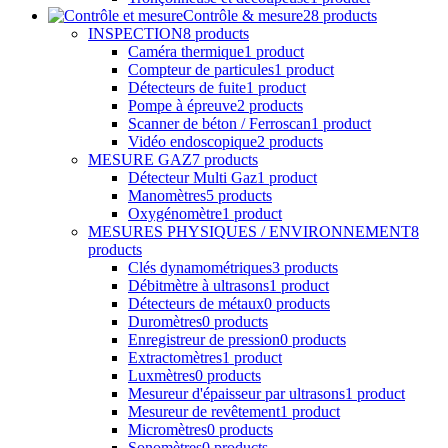
Contrôle & mesure
28 products
INSPECTION
8 products
Caméra thermique
1 product
Compteur de particules
1 product
Détecteurs de fuite
1 product
Pompe à épreuve
2 products
Scanner de béton / Ferroscan
1 product
Vidéo endoscopique
2 products
MESURE GAZ
7 products
Détecteur Multi Gaz
1 product
Manomètres
5 products
Oxygénomètre
1 product
MESURES PHYSIQUES / ENVIRONNEMENT
8
products
Clés dynamométriques
3 products
Débitmètre à ultrasons
1 product
Détecteurs de métaux
0 products
Duromètres
0 products
Enregistreur de pression
0 products
Extractomètres
1 product
Luxmètres
0 products
Mesureur d'épaisseur par ultrasons
1 product
Mesureur de revêtement
1 product
Micromètres
0 products
Sonomètres
0 products