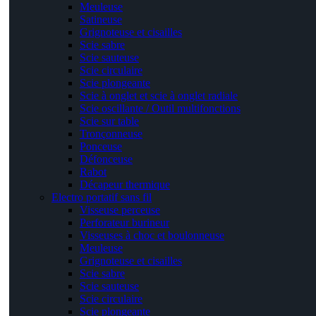
Meuleuse
Satineuse
Grignoteuse et cisailles
Scie sabre
Scie sauteuse
Scie circulaire
Scie plongeante
Scie à onglet et scie à onglet radiale
Scie oscillante / Outil multifonctions
Scie sur table
Tronçonneuse
Ponceuse
Défonceuse
Rabot
Décapeur thermique
Electro portatif sans fil
Visseuse perceuse
Perforateur burineur
Visseuses à choc et boulonneuse
Meuleuse
Grignoteuse et cisailles
Scie sabre
Scie sauteuse
Scie circulaire
Scie plongeante