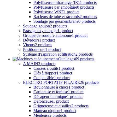
Polyfuseuse Infrarouge (IR)
4 products
Polyfuseuse par emboîture
0 products
Polyfuseuse WNF
1 product
Racleurs de tube et raccords
2 products
Soudage par géomembrane
0 products
Soudage goujon
2 products
Brasage oxycoupage
1 product
Groupe de soudure autonome
1 product
Dévidoirs
1 product
Vireurs
2 products
Positionneurs
1 product
Système d'aspiration et filtration
2 products
Outillages
69 products
A MAIN
3 products
Caisses à outils
1 product
Clés à frapper
1 product
Coupe câble
1 product
ELECTRO PORTATIF FILAIRE
26 products
Boulonneuse à chocs
1 product
Carotteuse et foreuse
1 product
Décapeur thermique
1 product
Défonceuse
1 product
Grignoteuse et cisailles
2 products
Marteau piqueur
1 product
Meuleuse
2 products