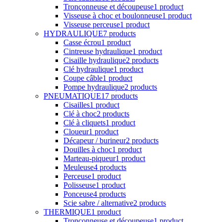
Tronçonneuse et découpeuse
1 product
Visseuse à choc et boulonneuse
1 product
Visseuse perceuse
1 product
HYDRAULIQUE
7 products
Casse écrou
1 product
Cintreuse hydraulique
1 product
Cisaille hydraulique
2 products
Clé hydraulique
1 product
Coupe câble
1 product
Pompe hydraulique
2 products
PNEUMATIQUE
17 products
Cisailles
1 product
Clé à choc
2 products
Clé à cliquets
1 product
Cloueur
1 product
Décapeur / burineur
2 products
Douilles à choc
1 product
Marteau-piqueur
1 product
Meuleuse
4 products
Perceuse
1 product
Polisseuse
1 product
Ponceuse
4 products
Scie sabre / alternative
2 products
THERMIQUE
1 product
Tronçonneuse et découpeuse
1 product