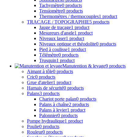
Tachymètre
0 products
Tensiomètre
0 products
Thermomètres / thermocouples
1 product
TRACAGE / TOPOGRAPHIE
5 products
Jauge de traçage
1 product
Mesureurs d'angle
1 product
Niveaux laser
1 product
Niveaux optique et théodolite
0 products
Pied à coulisse
1 product
Télémètre
0 products
Trusquin
1 product
Manutention & levage
9 products
Aimant à tôle
0 products
Cric
0 products
Grue d'atelier
1 product
Harnais de sécurité
0 products
Palans
3 products
Chariot porte palan
0 products
Palans à chaîne
2 products
Palans à levier
1 product
Palonnier
0 products
Pompe hydraulique
1 product
Poulie
0 products
Rouleur
0 products