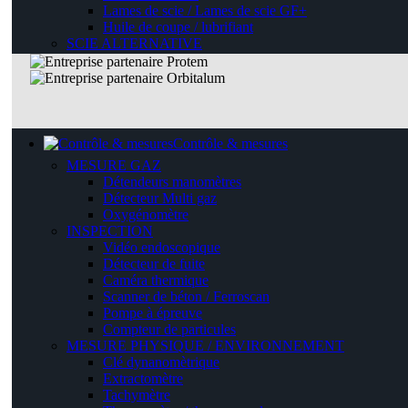
Lames de scie / Lames de scie GF+
Huile de coupe / lubrifiant
SCIE ALTERNATIVE
Contrôle & mesures
MESURE GAZ
Détendeurs manomètres
Détecteur Multi gaz
Oxygénomètre
INSPECTION
Vidéo endoscopique
Détecteur de fuite
Caméra thermique
Scanner de béton / Ferroscan
Pompe à épreuve
Compteur de particules
MESURE PHYSIQUE / ENVIRONNEMENT
Clé dynanomètrique
Extractomètre
Tachymètre