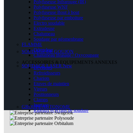
Polyfuseuse Infrarouge (IR)
Polyfuseuse WNF
Polyfuseuse Bout à bout
Polyfuseuse par emboiture
Electro soudable
Extrudeuse
Chalumeau
Soudage par géomenbrane
FLAMME
Détendeur
SOUDAGE DE GOUJON
Chalumeau Brasage / Oxycoupage
ACCESSOIRES & EQUIPEMENTS ANNEXES
SOUDAGE LASER
New
Dévidoirs
Refroidisseurs
Chariots
Etuves de maintien
Vireurs
Positionneurs
Clamps
Inertage
GROUPE AUTONOME
Rideaux et écrans de soudure