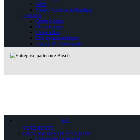
Vérin
Pompe / centrale hydraulique
A MAIN
Caisse à outils
Clés à frapper
Coupe câble
Clés dynanométriques
Traçage & Topographie
EPI
VETEMENTS
CHAUSSURES DE SECURITE
Chaussures de sécurité