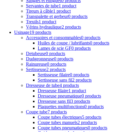
Sangles et élingues
0 products
Servantes de tube
1 product
Tireurs à câble
1 product
Transpalette et gerbeur
0 products
Treuils
1 product
Vérins hydraulique
2 products
Usinage
19 products
Accessoires et consommables
0 products
Huiles de coupe / lubrifiants
0 products
Lames de scie GF
0 products
Detubeuse
0 products
Dudgeonneuse
0 products
Rainureuse
0 products
Sertisseuse
2 products
Sertisseuse filaire
0 products
Sertisseuse sans fil
2 products
Dresseuse de tube
4 products
Dresseuse filaire
1 product
Dresseuse pneumatique
0 products
Dresseuse sans fil
3 products
Plaquettes multifonctions
0 products
Coupe tube
7 products
Coupe tubes électriques
5 products
Coupe tubes manuels
2 products
Coupe tubes pneumatiques
0 products