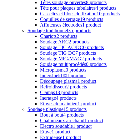
Têtes soudage ouvertes
8 products
Tête pour plaques tubulaires
4 products
Cassettes et blocs de fixation
10 products
Coquilles de serrage
19 products
Affuteuses électrodes
1 product
Soudage traditionnel
35 products
Chariots
2 products
Soudage ARC
2 products
Soudage TIC AC/DC
0 products
Soudage TIG DC
7 products
Soudage MIG/MAG
2 products
Soudage multiprocédés
0 products
Microplasma
0 products
Innershield ©
1 product
Découpage plasma
1 product
Refroidisseur
2 products
Clamps
13 products
Inertage
4 products
Etuves de maintien
1 product
Soudage plastique
15 products
Bout à bout
4 products
Chalumeaux air chaud
1 product
Electro soudable
1 product
Etuve
1 product
Extrudeuse
1 product