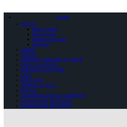
Levage
PALAN
Palan à chaîne
Palan à levier
Chariot porte palan
Palonnier
VERIN
TREUIL
TIRFORS / TIREURS A CABLE
GRUE D'ATELIER
SERVANTE DE TUBE
CRIC
ROULEUR
AIMANT A TOLE
POULIE
TRANSPALETTE ET GERBEUR
SANGLES ET ELINGUES
HARNAIS DE SECURITE