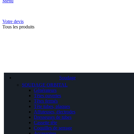
Menu
Votre devis
Tous les produits
Soudage
SOUDAGE ORBITAL
Générateurs
Têtes ouvertes
Têtes fermés
Tête tubes, plaques
Affuteuses, électrodes
Dresseuses de tubes
Cassette tête
Coquilles de serrage
Accessoires