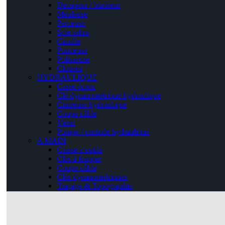
Décapeur / burineur
Meuleuse
Perceuse
Scie sabre
Cisaille
Ponceuse
Polisseuse
Cloueur
HYDRAULIQUE
Casse écrou
Clé dynanométrique hydraulique
Cintreuse hydraulique
Coupe câble
Vérin
Pompe / centrale hydraulique
A MAIN
Caisse à outils
Clés à frapper
Coupe câble
Clés dynanométriques
Traçage & Topographie