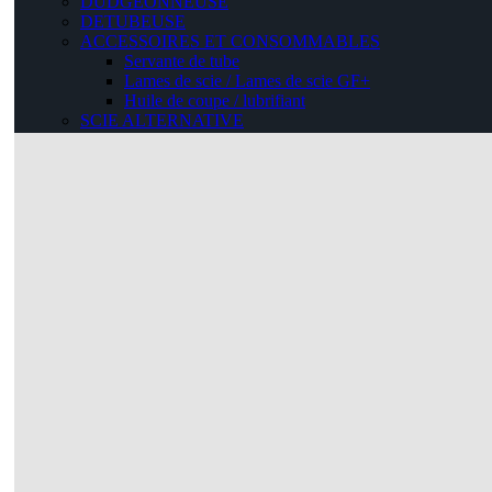
DUDGEONNEUSE
DETUBEUSE
ACCESSOIRES ET CONSOMMABLES
Servante de tube
Lames de scie / Lames de scie GF+
Huile de coupe / lubrifiant
SCIE ALTERNATIVE