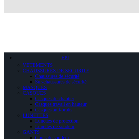
EPI
VETEMENTS
CHAUSSURES DE SECURITE
Chaussures de sécurité
Sur-chaussures de sécurité
MASQUES
CASQUES
Casques de chantier
Casques travail en hauteur
Casques anti-bruits
LUNETTES
Lunettes de protection
Lunettes de soudeur
GANTS
Gants de soudeur