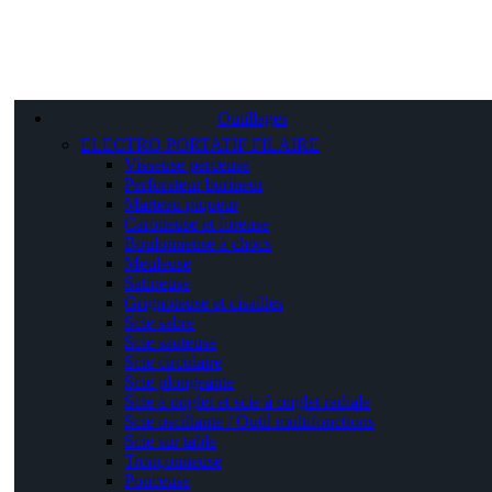
Outillages
ELECTRO PORTATIF FILAIRE
Visseuse perceuse
Perforateur burineur
Marteau piqueur
Carotteuse et foreuse
Boulonneuse à chocs
Meuleuse
Satineuse
Grignoteuse et cisailles
Scie sabre
Scie sauteuse
Scie circulaire
Scie plongeante
Scie à onglet et scie à onglet radiale
Scie oscillante / Outil multifonctions
Scie sur table
Tronçonneuse
Ponceuse