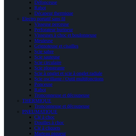
Défonceuse
Rabot
Décapeur thermique
Electro portatif sans fil
Visseuse perceuse
Perforateur burineur
Visseuses à choc et boulonneuse
Meuleuse
Grignoteuse et cisailles
Scie sabre
Scie sauteuse
Scie circulaire
Scie plongeante
Scie à onglet et scie à onglet radiale
Scie oscillante / Outil multifonctions
Ponceuse
Rabot
Tronçonneuse et découpeuse
THERMIQUE
Tronçonneuse et découpeuse
PNEUMATIQUE
Clé à choc
Douilles à choc
Clé à cliquets
Marteau piqueur