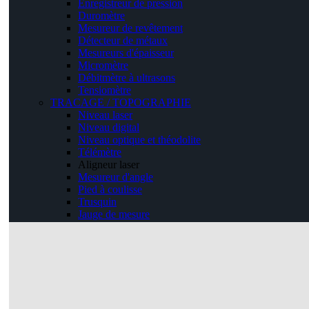
Enregistreur de pression
Duromètre
Mesureur de revêtement
Détecteur de métaux
Mesureurs d'épaisseur
Micromètre
Débitmètre à ultrasons
Tensiomètre
TRACAGE / TOPOGRAPHIE
Niveau laser
Niveau digital
Niveau optique et théodolite
Télémètre
Aligneur laser
Mesureur d'angle
Pied à coulisse
Trusquin
Jauge de mesure