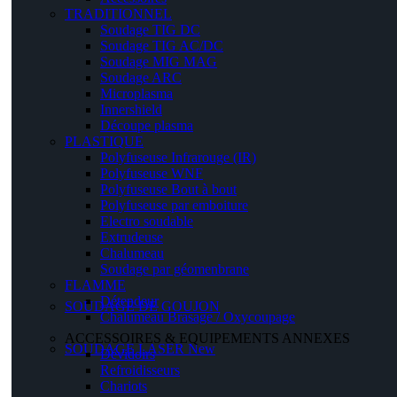
TRADITIONNEL
Soudage TIG DC
Soudage TIG AC/DC
Soudage MIG MAG
Soudage ARC
Microplasma
Innershield
Découpe plasma
PLASTIQUE
Polyfuseuse Infrarouge (IR)
Polyfuseuse WNF
Polyfuseuse Bout à bout
Polyfuseuse par emboiture
Electro soudable
Extrudeuse
Chalumeau
Soudage par géomenbrane
FLAMME
Détendeur
SOUDAGE DE GOUJON
Chalumeau Brasage / Oxycoupage
ACCESSOIRES & EQUIPEMENTS ANNEXES
SOUDAGE LASER
New
Dévidoirs
Refroidisseurs
Chariots