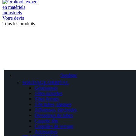
Votre devis
Tous les produits
Soudage
SOUDAGE ORBITAL
Générateurs
Têtes ouvertes
Têtes fermés
Tête tubes, plaques
Affuteuses, électrodes
Dresseuses de tubes
Cassette tête
Coquilles de serrage
Accessoires