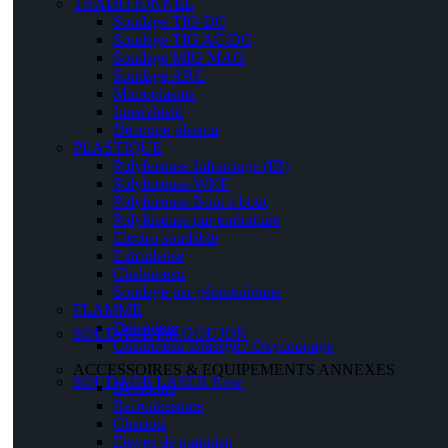
TRADITIONNEL
Soudage TIG DC
Soudage TIG AC/DC
Soudage MIG MAG
Soudage ARC
Microplasma
Innershield
Découpe plasma
PLASTIQUE
Polyfuseuse Infrarouge (IR)
Polyfuseuse WNF
Polyfuseuse Bout à bout
Polyfuseuse par emboiture
Electro soudable
Extrudeuse
Chalumeau
Soudage par géomenbrane
FLAMME
Détendeur
SOUDAGE DE GOUJON
Chalumeau Brasage / Oxycoupage
ACCESSOIRES & EQUIPEMENTS ANNEXES
SOUDAGE LASER
New
Dévidoirs
Refroidisseurs
Chariots
Etuves de maintien