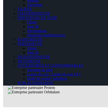
Manuel
Electrique
FILIERE
CHANFREINEUSE
DRESSEUSE DE TUBE
Filaire
Sans fil
Pneumatique
Plaquettes multifonctions
RAINUREUSE
SERTISSEUSE
Filaire
Sans fil
DUDGEONNEUSE
DETUBEUSE
ACCESSOIRES ET CONSOMMABLES
Servante de tube
Lames de scie / Lames de scie GF+
Huile de coupe / lubrifiant
SCIE ALTERNATIVE