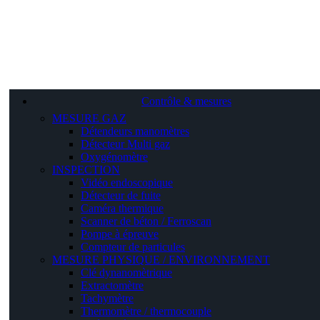
Contrôle & mesures
MESURE GAZ
Détendeurs manomètres
Détecteur Multi gaz
Oxygénomètre
INSPECTION
Vidéo endoscopique
Détecteur de fuite
Caméra thermique
Scanner de béton / Ferroscan
Pompe à épreuve
Compteur de particules
MESURE PHYSIQUE / ENVIRONNEMENT
Clé dynanomètrique
Extractomètre
Tachymètre
Thermomètre / thermocouple