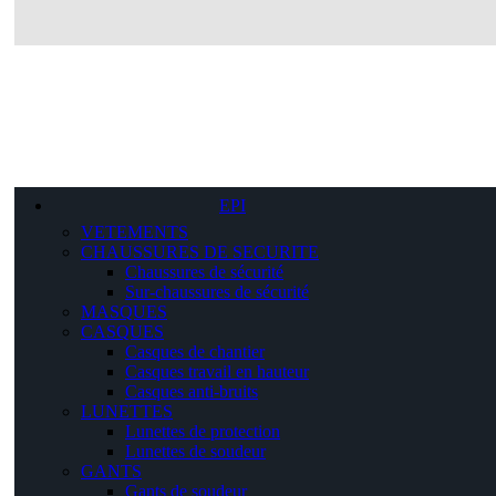
EPI
VETEMENTS
CHAUSSURES DE SECURITE
Chaussures de sécurité
Sur-chaussures de sécurité
MASQUES
CASQUES
Casques de chantier
Casques travail en hauteur
Casques anti-bruits
LUNETTES
Lunettes de protection
Lunettes de soudeur
GANTS
Gants de soudeur