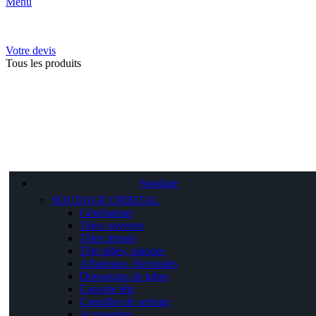
Menu
Votre devis
Tous les produits
Soudage
SOUDAGE ORBITAL
Générateurs
Têtes ouvertes
Têtes fermés
Tête tubes, plaques
Affuteuses, électrodes
Dresseuses de tubes
Cassette tête
Coquilles de serrage
Accessoires