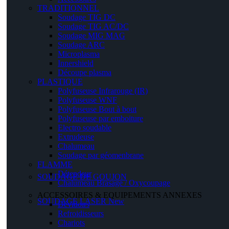
TRADITIONNEL
Soudage TIG DC
Soudage TIG AC/DC
Soudage MIG MAG
Soudage ARC
Microplasma
Innershield
Découpe plasma
PLASTIQUE
Polyfuseuse Infrarouge (IR)
Polyfuseuse WNF
Polyfuseuse Bout à bout
Polyfuseuse par emboiture
Electro soudable
Extrudeuse
Chalumeau
Soudage par géomenbrane
FLAMME
Détendeur
SOUDAGE DE GOUJON
Chalumeau Brasage / Oxycoupage
ACCESSOIRES & EQUIPEMENTS ANNEXES
SOUDAGE LASER
New
Dévidoirs
Refroidisseurs
Chariots