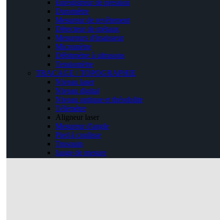
Enregistreur de pression
Duromètre
Mesureur de revêtement
Détecteur de métaux
Mesureurs d'épaisseur
Micromètre
Débitmètre à ultrasons
Tensiomètre
TRACAGE / TOPOGRAPHIE
Niveau laser
Niveau digital
Niveau optique et théodolite
Télémètre
Aligneur laser
Mesureur d'angle
Pied à coulisse
Trusquin
Jauge de mesure