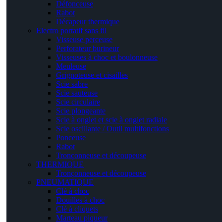
Défonceuse
Rabot
Décapeur thermique
Electro portatif sans fil
Visseuse perceuse
Perforateur burineur
Visseuses à choc et boulonneuse
Meuleuse
Grignoteuse et cisailles
Scie sabre
Scie sauteuse
Scie circulaire
Scie plongeante
Scie à onglet et scie à onglet radiale
Scie oscillante / Outil multifonctions
Ponceuse
Rabot
Tronçonneuse et découpeuse
THERMIQUE
Tronçonneuse et découpeuse
PNEUMATIQUE
Clé à choc
Douilles à choc
Clé à cliquets
Marteau piqueur