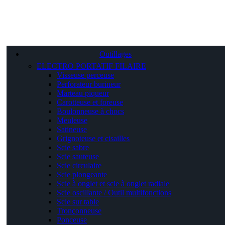
Outillages
ELECTRO PORTATIF FILAIRE
Visseuse perceuse
Perforateur burineur
Marteau piqueur
Carotteuse et foreuse
Boulonneuse à chocs
Meuleuse
Satineuse
Grignoteuse et cisailles
Scie sabre
Scie sauteuse
Scie circulaire
Scie plongeante
Scie à onglet et scie à onglet radiale
Scie oscillante / Outil multifonctions
Scie sur table
Tronçonneuse
Ponceuse