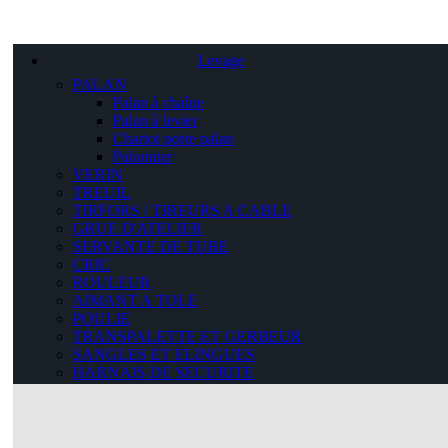
Levage
PALAN
Palan à chaîne
Palan à levier
Chariot porte palan
Palonnier
VERIN
TREUIL
TIRFORS / TIREURS A CABLE
GRUE D'ATELIER
SERVANTE DE TUBE
CRIC
ROULEUR
AIMANT A TOLE
POULIE
TRANSPALETTE ET GERBEUR
SANGLES ET ELINGUES
HARNAIS DE SECURITE