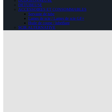
DUDGEONNEUSE
DETUBEUSE
ACCESSOIRES ET CONSOMMABLES
Servante de tube
Lames de scie / Lames de scie GF+
Huile de coupe / lubrifiant
SCIE ALTERNATIVE