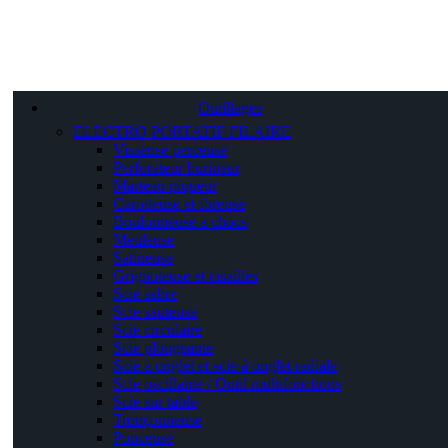
Outillages
ELECTRO PORTATIF FILAIRE
Visseuse perceuse
Perforateur burineur
Marteau piqueur
Carotteuse et foreuse
Boulonneuse à chocs
Meuleuse
Satineuse
Grignoteuse et cisailles
Scie sabre
Scie sauteuse
Scie circulaire
Scie plongeante
Scie à onglet et scie à onglet radiale
Scie oscillante / Outil multifonctions
Scie sur table
Tronçonneuse
Ponceuse