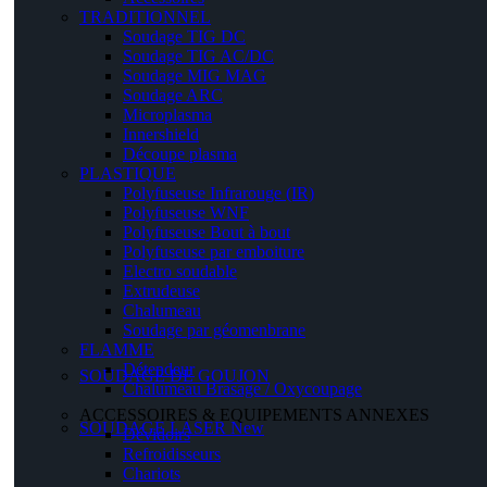
TRADITIONNEL
Soudage TIG DC
Soudage TIG AC/DC
Soudage MIG MAG
Soudage ARC
Microplasma
Innershield
Découpe plasma
PLASTIQUE
Polyfuseuse Infrarouge (IR)
Polyfuseuse WNF
Polyfuseuse Bout à bout
Polyfuseuse par emboiture
Electro soudable
Extrudeuse
Chalumeau
Soudage par géomenbrane
FLAMME
Détendeur
SOUDAGE DE GOUJON
Chalumeau Brasage / Oxycoupage
ACCESSOIRES & EQUIPEMENTS ANNEXES
SOUDAGE LASER
New
Dévidoirs
Refroidisseurs
Chariots