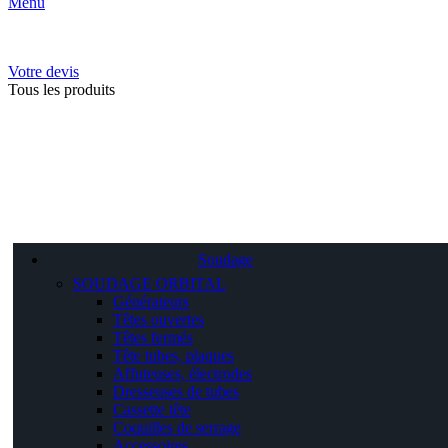
Menu
Votre devis
Tous les produits
Soudage
SOUDAGE ORBITAL
Générateurs
Têtes ouvertes
Têtes fermés
Tête tubes, plaques
Affuteuses, électrodes
Dresseuses de tubes
Cassette tête
Coquilles de serrage
Accessoires