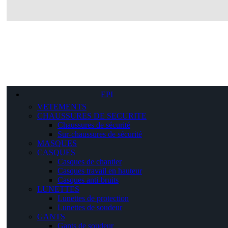
EPI
VETEMENTS
CHAUSSURES DE SECURITE
Chaussures de sécurité
Sur-chaussures de sécurité
MASQUES
CASQUES
Casques de chantier
Casques travail en hauteur
Casques anti-bruits
LUNETTES
Lunettes de protection
Lunettes de soudeur
GANTS
Gants de soudeur