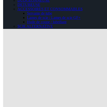
DUDGEONNEUSE
DETUBEUSE
ACCESSOIRES ET CONSOMMABLES
Servante de tube
Lames de scie / Lames de scie GF+
Huile de coupe / lubrifiant
SCIE ALTERNATIVE