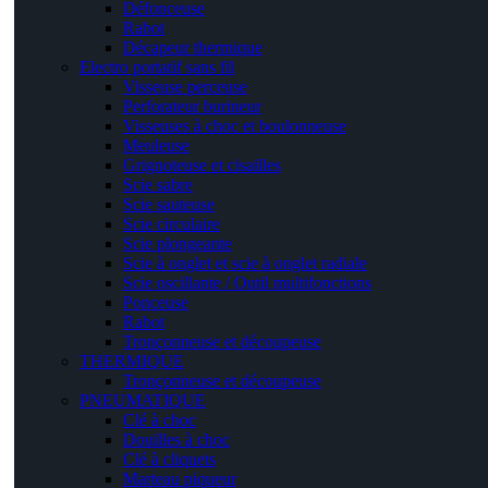
Défonceuse
Rabot
Décapeur thermique
Electro portatif sans fil
Visseuse perceuse
Perforateur burineur
Visseuses à choc et boulonneuse
Meuleuse
Grignoteuse et cisailles
Scie sabre
Scie sauteuse
Scie circulaire
Scie plongeante
Scie à onglet et scie à onglet radiale
Scie oscillante / Outil multifonctions
Ponceuse
Rabot
Tronçonneuse et découpeuse
THERMIQUE
Tronçonneuse et découpeuse
PNEUMATIQUE
Clé à choc
Douilles à choc
Clé à cliquets
Marteau piqueur