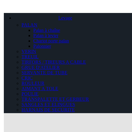
Levage
PALAN
Palan à chaîne
Palan à levier
Chariot porte palan
Palonnier
VERIN
TREUIL
TIRFORS / TIREURS A CABLE
GRUE D'ATELIER
SERVANTE DE TUBE
CRIC
ROULEUR
AIMANT A TOLE
POULIE
TRANSPALETTE ET GERBEUR
SANGLES ET ELINGUES
HARNAIS DE SECURITE