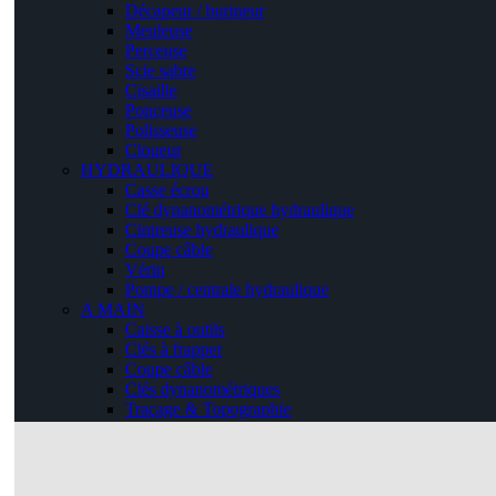
Décapeur / burineur
Meuleuse
Perceuse
Scie sabre
Cisaille
Ponceuse
Polisseuse
Cloueur
HYDRAULIQUE
Casse écrou
Clé dynanométrique hydraulique
Cintreuse hydraulique
Coupe câble
Vérin
Pompe / centrale hydraulique
A MAIN
Caisse à outils
Clés à frapper
Coupe câble
Clés dynanométriques
Traçage & Topographie