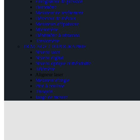
Enregistreur de pression
Duromètre
Mesureur de revêtement
Détecteur de métaux
Mesureurs d'épaisseur
Micromètre
Débitmètre à ultrasons
Tensiomètre
TRACAGE / TOPOGRAPHIE
Niveau laser
Niveau digital
Niveau optique et théodolite
Télémètre
Aligneur laser
Mesureur d'angle
Pied à coulisse
Trusquin
Jauge de mesure