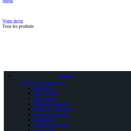
Menu
Votre devis
Tous les produits
Soudage
SOUDAGE ORBITAL
Générateurs
Têtes ouvertes
Têtes fermés
Tête tubes, plaques
Affuteuses, électrodes
Dresseuses de tubes
Cassette tête
Coquilles de serrage
Accessoires