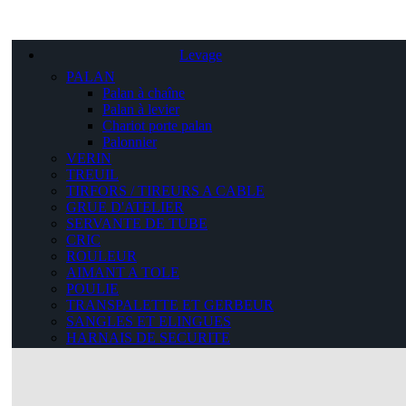
Levage
PALAN
Palan à chaîne
Palan à levier
Chariot porte palan
Palonnier
VERIN
TREUIL
TIRFORS / TIREURS A CABLE
GRUE D'ATELIER
SERVANTE DE TUBE
CRIC
ROULEUR
AIMANT A TOLE
POULIE
TRANSPALETTE ET GERBEUR
SANGLES ET ELINGUES
HARNAIS DE SECURITE