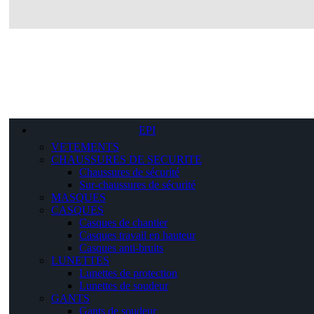
EPI
VETEMENTS
CHAUSSURES DE SECURITE
Chaussures de sécurité
Sur-chaussures de sécurité
MASQUES
CASQUES
Casques de chantier
Casques travail en hauteur
Casques anti-bruits
LUNETTES
Lunettes de protection
Lunettes de soudeur
GANTS
Gants de soudeur