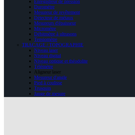
Enregistreur de pression
Duromètre
Mesureur de revêtement
Détecteur de métaux
Mesureurs d'épaisseur
Micromètre
Débitmètre à ultrasons
Tensiomètre
TRACAGE / TOPOGRAPHIE
Niveau laser
Niveau digital
Niveau optique et théodolite
Télémètre
Aligneur laser
Mesureur d'angle
Pied à coulisse
Trusquin
Jauge de mesure