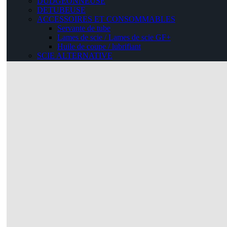
DUDGEONNEUSE
DETUBEUSE
ACCESSOIRES ET CONSOMMABLES
Servante de tube
Lames de scie / Lames de scie GF+
Huile de coupe / lubrifiant
SCIE ALTERNATIVE