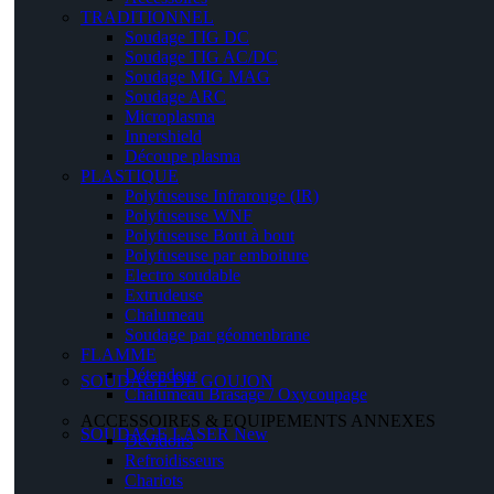
TRADITIONNEL
Soudage TIG DC
Soudage TIG AC/DC
Soudage MIG MAG
Soudage ARC
Microplasma
Innershield
Découpe plasma
PLASTIQUE
Polyfuseuse Infrarouge (IR)
Polyfuseuse WNF
Polyfuseuse Bout à bout
Polyfuseuse par emboiture
Electro soudable
Extrudeuse
Chalumeau
Soudage par géomenbrane
FLAMME
Détendeur
SOUDAGE DE GOUJON
Chalumeau Brasage / Oxycoupage
ACCESSOIRES & EQUIPEMENTS ANNEXES
SOUDAGE LASER
New
Dévidoirs
Refroidisseurs
Chariots