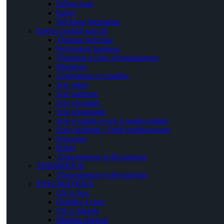
Défonceuse
Rabot
Décapeur thermique
Electro portatif sans fil
Visseuse perceuse
Perforateur burineur
Visseuses à choc et boulonneuse
Meuleuse
Grignoteuse et cisailles
Scie sabre
Scie sauteuse
Scie circulaire
Scie plongeante
Scie à onglet et scie à onglet radiale
Scie oscillante / Outil multifonctions
Ponceuse
Rabot
Tronçonneuse et découpeuse
THERMIQUE
Tronçonneuse et découpeuse
PNEUMATIQUE
Clé à choc
Douilles à choc
Clé à cliquets
Marteau piqueur