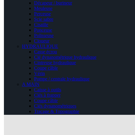
Décapeur / burineur
Meuleuse
Perceuse
Scie sabre
Cisaille
Ponceuse
Polisseuse
Cloueur
HYDRAULIQUE
Casse écrou
Clé dynanométrique hydraulique
Cintreuse hydraulique
Coupe câble
Vérin
Pompe / centrale hydraulique
A MAIN
Caisse à outils
Clés à frapper
Coupe câble
Clés dynanométriques
Traçage & Topographie