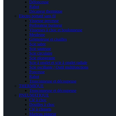
Défonceuse
Rabot
Décapeur thermique
Electro portatif sans fil
Visseuse perceuse
Perforateur burineur
Visseuses à choc et boulonneuse
Meuleuse
Grignoteuse et cisailles
Scie sabre
Scie sauteuse
Scie circulaire
Scie plongeante
Scie à onglet et scie à onglet radiale
Scie oscillante / Outil multifonctions
Ponceuse
Rabot
Tronçonneuse et découpeuse
THERMIQUE
Tronçonneuse et découpeuse
PNEUMATIQUE
Clé à choc
Douilles à choc
Clé à cliquets
Marteau piqueur