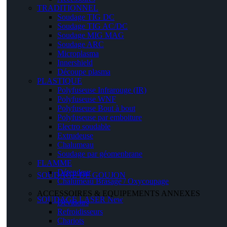
TRADITIONNEL
Soudage TIG DC
Soudage TIG AC/DC
Soudage MIG MAG
Soudage ARC
Microplasma
Innershield
Découpe plasma
PLASTIQUE
Polyfuseuse Infrarouge (IR)
Polyfuseuse WNF
Polyfuseuse Bout à bout
Polyfuseuse par emboiture
Electro soudable
Extrudeuse
Chalumeau
Soudage par géomenbrane
FLAMME
Détendeur
SOUDAGE DE GOUJON
Chalumeau Brasage / Oxycoupage
ACCESSOIRES & EQUIPEMENTS ANNEXES
SOUDAGE LASER
New
Dévidoirs
Refroidisseurs
Chariots