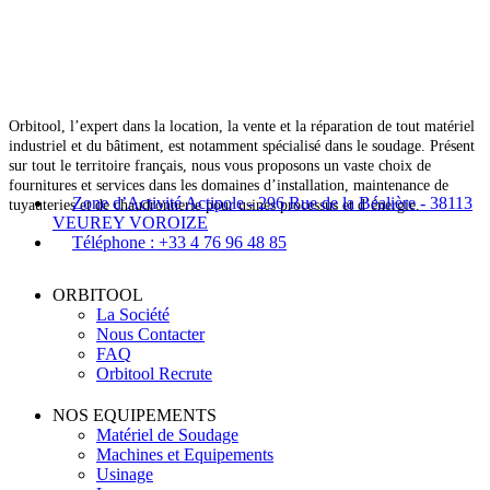
Orbitool, l’expert dans la location, la vente et la réparation de tout matériel
industriel et du bâtiment, est notamment spécialisé dans le soudage. Présent
sur tout le territoire français, nous vous proposons un vaste choix de
fournitures et services dans les domaines d’installation, maintenance de
Zone d’Activité Actipole - 296 Rue de la Béalière - 38113
tuyauteries et de chaudronnerie pour usines processus et d’énergie.
VEUREY VOROIZE
Téléphone : +33 4 76 96 48 85
ORBITOOL
La Société
Nous Contacter
FAQ
Orbitool Recrute
NOS EQUIPEMENTS
Matériel de Soudage
Machines et Equipements
Usinage