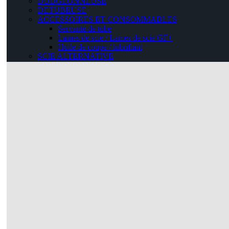
DUDGEONNEUSE
DETUBEUSE
ACCESSOIRES ET CONSOMMABLES
Servante de tube
Lames de scie / Lames de scie GF+
Huile de coupe / lubrifiant
SCIE ALTERNATIVE