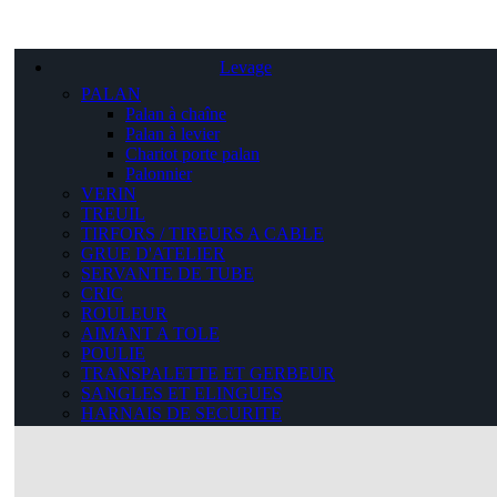
Levage
PALAN
Palan à chaîne
Palan à levier
Chariot porte palan
Palonnier
VERIN
TREUIL
TIRFORS / TIREURS A CABLE
GRUE D'ATELIER
SERVANTE DE TUBE
CRIC
ROULEUR
AIMANT A TOLE
POULIE
TRANSPALETTE ET GERBEUR
SANGLES ET ELINGUES
HARNAIS DE SECURITE