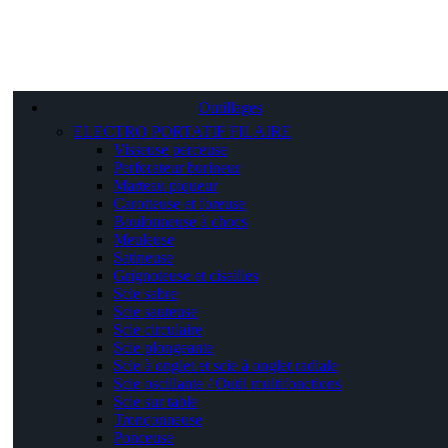
Outillages
ELECTRO PORTATIF FILAIRE
Visseuse perceuse
Perforateur burineur
Marteau piqueur
Carotteuse et foreuse
Boulonneuse à chocs
Meuleuse
Satineuse
Grignoteuse et cisailles
Scie sabre
Scie sauteuse
Scie circulaire
Scie plongeante
Scie à onglet et scie à onglet radiale
Scie oscillante / Outil multifonctions
Scie sur table
Tronçonneuse
Ponceuse