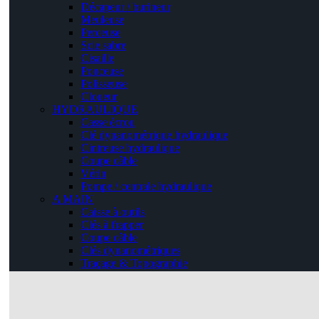
Décapeur / burineur
Meuleuse
Perceuse
Scie sabre
Cisaille
Ponceuse
Polisseuse
Cloueur
HYDRAULIQUE
Casse écrou
Clé dynanométrique hydraulique
Cintreuse hydraulique
Coupe câble
Vérin
Pompe / centrale hydraulique
A MAIN
Caisse à outils
Clés à frapper
Coupe câble
Clés dynanométriques
Traçage & Topographie