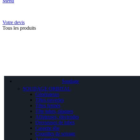
Menu
Votre devis
Tous les produits
Soudage
SOUDAGE ORBITAL
Générateurs
Têtes ouvertes
Têtes fermés
Tête tubes, plaques
Affuteuses, électrodes
Dresseuses de tubes
Cassette tête
Coquilles de serrage
Accessoires