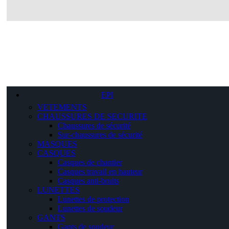
EPI
VETEMENTS
CHAUSSURES DE SECURITE
Chaussures de sécurité
Sur-chaussures de sécurité
MASQUES
CASQUES
Casques de chantier
Casques travail en hauteur
Casques anti-bruits
LUNETTES
Lunettes de protection
Lunettes de soudeur
GANTS
Gants de soudeur