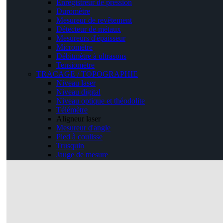
Enregistreur de pression
Duromètre
Mesureur de revêtement
Détecteur de métaux
Mesureurs d'épaisseur
Micromètre
Débitmètre à ultrasons
Tensiomètre
TRACAGE / TOPOGRAPHIE
Niveau laser
Niveau digital
Niveau optique et théodolite
Télémètre
Aligneur laser
Mesureur d'angle
Pied à coulisse
Trusquin
Jauge de mesure